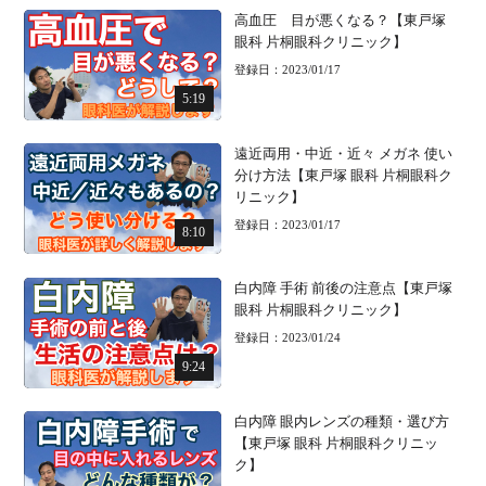
高血圧 目が悪くなる？【東戸塚
眼科 片桐眼科クリニック】
登録日：2023/01/17
5:19
遠近両用・中近・近々 メガネ 使い
分け方法【東戸塚 眼科 片桐眼科ク
リニック】
登録日：2023/01/17
8:10
白内障 手術 前後の注意点【東戸塚
眼科 片桐眼科クリニック】
登録日：2023/01/24
9:24
白内障 眼内レンズの種類・選び方
【東戸塚 眼科 片桐眼科クリニッ
ク】