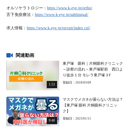
オルソケラトロジー：
https://www.k-eye.jp/ortho/
舌下免疫療法：
https://www.k-eye.jp/sublingual/
求人情報：
https://www.k-eye.jp/recruit/index.cgi/
関連動画
東戸塚 眼科｜片桐眼科クリニック
～診察の流れ～東戸塚駅前 西口よ
り徒歩１分 モレラ東戸塚３F
登録日：2018/03/09
1:53
マスクでメガネが曇らない方法は？
【東戸塚 眼科 片桐眼科クリニッ
ク】
登録日：2023/01/11
9:48