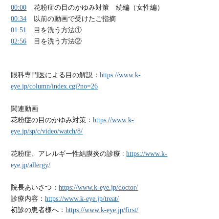
00:00
花粉症の目のかゆみ対策 続編（女性編）
00:34
以前の動画で受けたご指摘
01:51
目を洗う方法①
02:56
目を洗う方法②
眼科専門医による目の解説：
https://www.k-
eye.jp/column/index.cgi?no=26
関連動画
花粉症の目のかゆみ対策：
https://www.k-
eye.jp/sp/c/video/watch/8/
花粉症、アレルギー性結膜炎の診療 :
https://www.k-
eye.jp/allergy/
院長あいさつ：
https://www.k-eye.jp/doctor/
診療内容：
https://www.k-eye.jp/treat/
初診の患者様へ：
https://www.k-eye.jp/first/