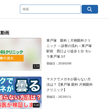
連動画
東戸塚 眼科｜片桐眼科クリ
ニック ～診察の流れ～東戸塚
駅前 西口より徒歩１分 モレ
ラ東戸塚３F
登録日：2018/03/09
1:53
マスクでメガネが曇らない方
法は？【東戸塚 眼科 片桐眼科
クリニック】
登録日：2023/01/11
9:48