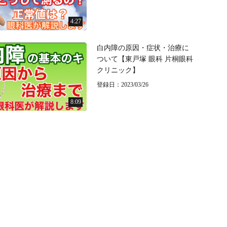
4:27
白内障の原因・症状・治療に
ついて【東戸塚 眼科 片桐眼科
クリニック】
登録日：2023/03/26
8:09