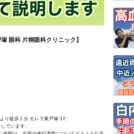
塚 眼科 片桐眼科クリニック】
口より徒歩１分 モレラ東戸塚３F。
介しています。
」に先駆け、近視の進行予防についてどうような方