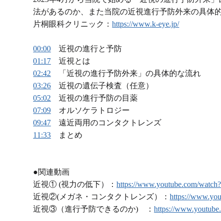
法があるのか、また当院の近視進行予防外来の具体
片桐眼科クリニック：
https://www.k-eye.jp/
00:00
近視の進行と予防
01:17
近視とは
02:42
「近視の進行予防外来」の具体的な流れ
03:26
近視の遺伝子検査（任意）
05:02
近視の進行予防の目薬
07:09
オルソケラトロジー
09:47
遠近両用のコンタクトレンズ
11:33
まとめ
●関連動画
近視① (視力の低下）：
https://www.youtube.com/wat
近視②(メガネ・コンタクトレンズ）：
https://www.y
近視③（進行予防できるのか) ：
https://www.youtube