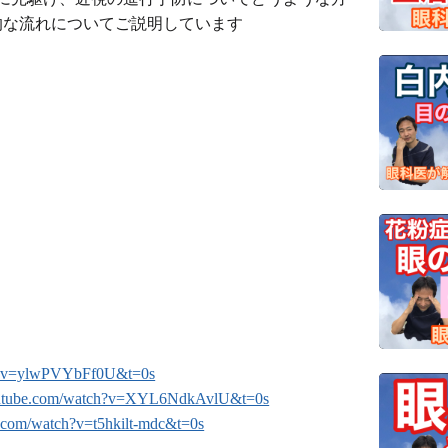
的な流れについてご説明しています
ch?v=ylwPVYbFf0U&t=0s
outube.com/watch?v=XYL6NdkAvlU&t=0s
.com/watch?v=t5hkilt-mdc&t=0s