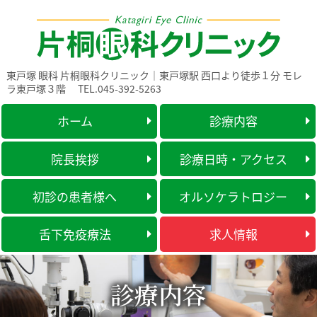
東戸塚 眼科 片桐眼科クリニック｜東戸塚駅 西口より徒歩１分 モレ
ラ東戸塚３階
TEL.045-392-5263
ホーム
診療内容
院長挨拶
診療日時・アクセス
初診の患者様へ
オルソケラトロジー
舌下免疫療法
求人情報
診療内容