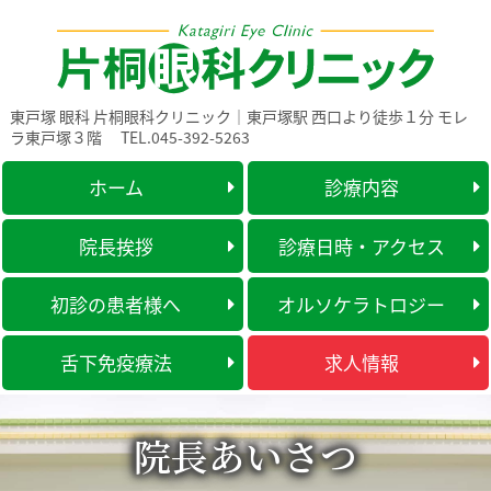
東戸塚 眼科 片桐眼科クリニック｜東戸塚駅 西口より徒歩１分 モレ
ラ東戸塚３階
TEL.045-392-5263
ホーム
診療内容
院長挨拶
診療日時・アクセス
初診の患者様へ
オルソケラトロジー
舌下免疫療法
求人情報
院長あいさつ