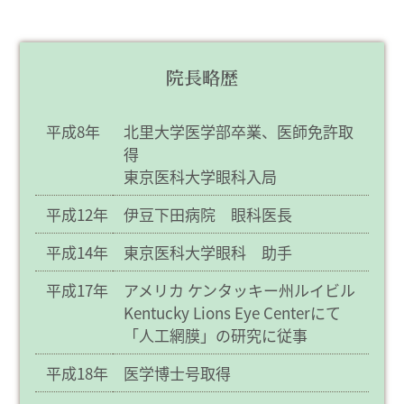
院長略歴
平成8年
北里大学医学部卒業、医師免許取
得
東京医科大学眼科入局
平成12年
伊豆下田病院 眼科医長
平成14年
東京医科大学眼科 助手
平成17年
アメリカ ケンタッキー州ルイビル
Kentucky Lions Eye Centerにて
「人工網膜」の研究に従事
平成18年
医学博士号取得