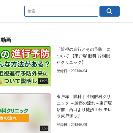
連動画
「近視の進行とその予防」に
ついて 【東戸塚 眼科 片桐眼
科クリニック】
登録日：2023/04/04
13:25
東戸塚 眼科｜片桐眼科クリ
ニック ～診察の流れ～東戸塚
駅前 西口より徒歩１分 モレ
ラ東戸塚３F
登録日：2018/03/09
1:53