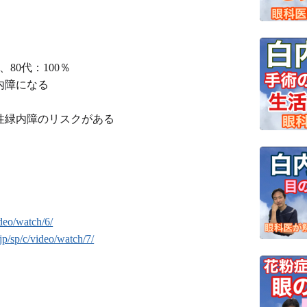
、80代：100％
内障になる
性緑内障のリスクがある
deo/watch/6/
jp/sp/c/video/watch/7/