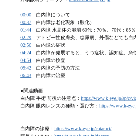
00:00
白内障について
00:37
白内障は老化現象（酸化）
01:44
白内障 水晶体の混濁 60代：70％、70代：85％
02:29
アトピー性皮膚炎、糖尿病、外傷などでも白
02:56
白内障の症状
04:24
白内障が発展すると、うつ症状、認知症、急
04:54
白内障の検査
05:42
白内障の予防の方法
06:43
白内障の治療
●関連動画
白内障 手術 前後の注意点：
https://www.k-eye.jp/sp/c/vi
白内障 眼内レンズの種類・選び方：
https://www.k-eye.
白内障の診療：
https://www.k-eye.jp/cataract/