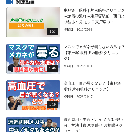
関連動画
東戸塚 眼科｜片桐眼科クリニック
～診察の流れ～東戸塚駅前 西口よ
り徒歩１分 モレラ東戸塚３F
登録日：2018/03/09
1:53
マスクでメガネが曇らない方法は？
【東戸塚 眼科 片桐眼科クリニッ
ク】
登録日：2023/01/11
9:48
高血圧 目が悪くなる？【東戸塚
眼科 片桐眼科クリニック】
登録日：2023/01/17
5:19
遠近両用・中近・近々 メガネ 使い
分け方法【東戸塚 眼科 片桐眼科ク
リニック】