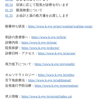
00:54
症状に応じて院長が診察を行います
01:19
眼底検査について
01:35
お会計と薬の処方箋をお渡しします
順番待ち状況：
https://www.k-eye.jp/sp/c/waiting/waiting-room/
初診の患者様へ：
https://www.k-eye.jp/first/
診療内容：
https://www.k-eye.jp/treat/
院長挨拶：
https://www.k-eye.jp/doctor/
診療日時・アクセス：
https://www.k-eye.jp/access/
視力低下について：
https://www.k-eye.jp/eyesight/
オルソケラトロジー：
https://www.k-eye.jp/ortho/
舌下免疫療法：
https://www.k-eye.jp/sublingual/
近視進行予防治療：
https://www.k-eye.jp/prevention/
求人情報：
https://www.k-eye.jp/recruit/index.cgi