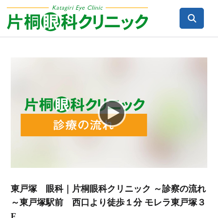
Video
Player
東戸塚 眼科｜片桐眼科クリニック ～診察の流れ
～東戸塚駅前 西口より徒歩１分 モレラ東戸塚３
F