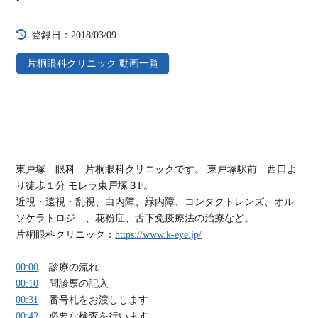
登録日：2018/03/09
片桐眼科クリニック 動画一覧
東戸塚 眼科 片桐眼科クリニックです。 東戸塚駅前 西口よ
り徒歩１分 モレラ東戸塚３F。
近視・遠視・乱視、白内障、緑内障、コンタクトレンズ、オル
ソケラトロジ―、花粉症、舌下免疫療法の治療など。
片桐眼科クリニック：
https://www.k-eye.jp/
00:00
診療の流れ
00:10
問診票の記入
00:31
番号札をお渡しします
00:42
必要な検査を行います