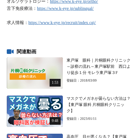
オルソケラトロジー：
https://www.k-eye.jp/ortho/
舌下免疫療法：
https://www.k-eye.jp/sublingual/
求人情報：
https://www.k-eye.jp/recruit/index.cgi/
関連動画
東戸塚 眼科｜片桐眼科クリニック
～診察の流れ～東戸塚駅前 西口よ
り徒歩１分 モレラ東戸塚３F
登録日：2018/03/09
1:53
マスクでメガネが曇らない方法は？
【東戸塚 眼科 片桐眼科クリニッ
ク】
登録日：2023/01/11
9:48
高血圧 目が悪くなる？【東戸塚