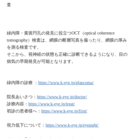
査
緑内障・黄斑円孔の発見に役立つOCT（optical coherence
tomography）検査は、網膜の断層写真を撮ったり、網膜の厚み
を測る検査です。
そこから、視神経の状態も正確に診断できるようになり、目の
病気の早期発見が可能となります。
緑内障の診療 ：
https://www.k-eye.jp/glaucoma/
院長あいさつ：
https://www.k-eye.jp/doctor/
診療内容：
https://www.k-eye.jp/treat/
初診の患者様へ：
https://www.k-eye.jp/first/
視力低下について：
https://www.k-eye.jp/eyesight/