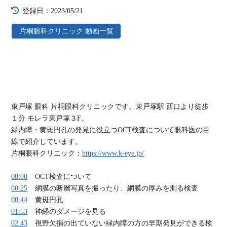
登録日：2023/05/21
片桐眼科クリニック 動画一覧
東戸塚 眼科 片桐眼科クリニックです。東戸塚駅 西口より徒歩
１分 モレラ東戸塚３F。
緑内障・黄斑円孔の発見に役立つOCT検査について眼科医の目
線で紹介しています。
片桐眼科クリニック：
https://www.k-eye.jp/
00:00
OCT検査について
00:25
網膜の断層写真を撮ったり、網膜の厚みを測る検査
00:44
黄斑円孔
01:53
神経のダメージを見る
02:43
視野欠損の出ていない緑内障の方の早期発見ができる検