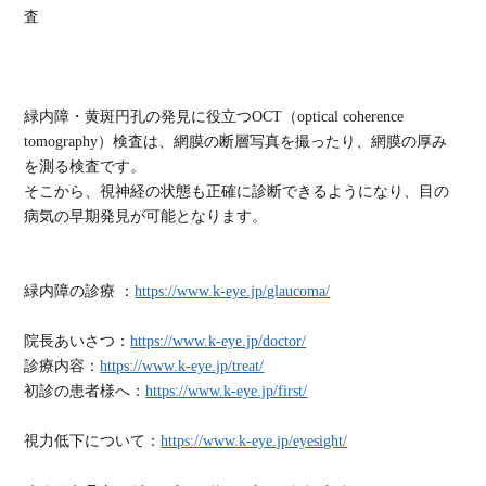
査
緑内障・黄斑円孔の発見に役立つOCT（optical coherence
tomography）検査は、網膜の断層写真を撮ったり、網膜の厚み
を測る検査です。
そこから、視神経の状態も正確に診断できるようになり、目の
病気の早期発見が可能となります。
緑内障の診療 ：
https://www.k-eye.jp/glaucoma/
院長あいさつ：
https://www.k-eye.jp/doctor/
診療内容：
https://www.k-eye.jp/treat/
初診の患者様へ：
https://www.k-eye.jp/first/
視力低下について：
https://www.k-eye.jp/eyesight/