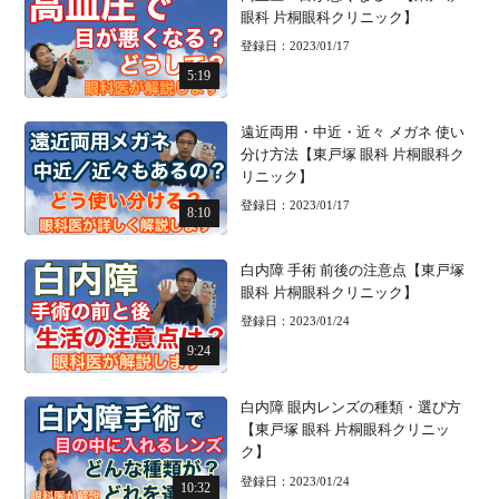
眼科 片桐眼科クリニック】
登録日：2023/01/17
5:19
遠近両用・中近・近々 メガネ 使い
分け方法【東戸塚 眼科 片桐眼科ク
リニック】
登録日：2023/01/17
8:10
白内障 手術 前後の注意点【東戸塚
眼科 片桐眼科クリニック】
登録日：2023/01/24
9:24
白内障 眼内レンズの種類・選び方
【東戸塚 眼科 片桐眼科クリニッ
ク】
登録日：2023/01/24
10:32