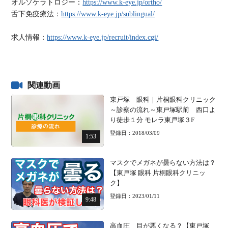
オルソケラトロジー：
https://www.k-eye.jp/ortho/
舌下免疫療法：
https://www.k-eye.jp/sublingual/
求人情報：
https://www.k-eye.jp/recruit/index.cgi/
関連動画
東戸塚 眼科｜片桐眼科クリニック
～診察の流れ～東戸塚駅前 西口よ
り徒歩１分 モレラ東戸塚３F
登録日：2018/03/09
1:53
マスクでメガネが曇らない方法は？
【東戸塚 眼科 片桐眼科クリニッ
ク】
登録日：2023/01/11
9:48
高血圧 目が悪くなる？【東戸塚