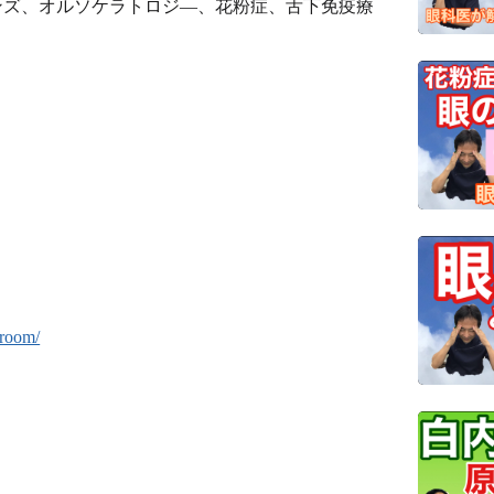
ンズ、オルソケラトロジ―、花粉症、舌下免疫療
-room/