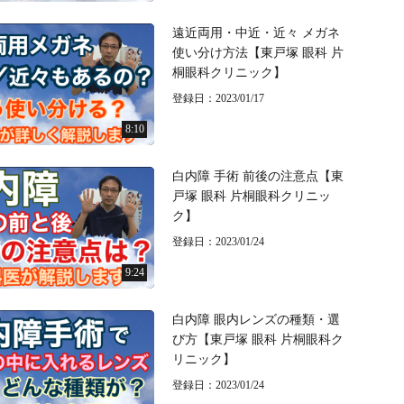
遠近両用・中近・近々 メガネ
使い分け方法【東戸塚 眼科 片
桐眼科クリニック】
登録日：2023/01/17
8:10
白内障 手術 前後の注意点【東
戸塚 眼科 片桐眼科クリニッ
ク】
登録日：2023/01/24
9:24
白内障 眼内レンズの種類・選
び方【東戸塚 眼科 片桐眼科ク
リニック】
登録日：2023/01/24