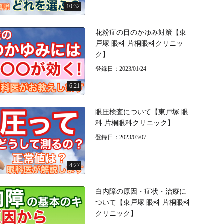
10:32
花粉症の目のかゆみ対策【東
戸塚 眼科 片桐眼科クリニッ
ク】
登録日：2023/01/24
6:21
眼圧検査について【東戸塚 眼
科 片桐眼科クリニック】
登録日：2023/03/07
4:27
白内障の原因・症状・治療に
ついて【東戸塚 眼科 片桐眼科
クリニック】