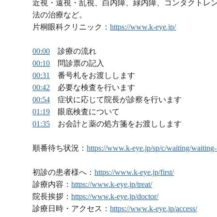
近視・遠視・乱視、白内障、緑内障、コンタクトレ
法の治療など。
片桐眼科クリニック：
https://www.k-eye.jp/
00:00
診療の流れ
00:10
問診票の記入
00:31
番号札をお渡しします
00:42
必要な検査を行います
00:54
症状に応じて院長が診察を行います
01:19
眼底検査について
01:35
お会計と薬の処方箋をお渡しします
順番待ち状況：
https://www.k-eye.jp/sp/c/waiting/waiting
初診の患者様へ：
https://www.k-eye.jp/first/
診療内容：
https://www.k-eye.jp/treat/
院長挨拶：
https://www.k-eye.jp/doctor/
診療日時・アクセス：
https://www.k-eye.jp/access/