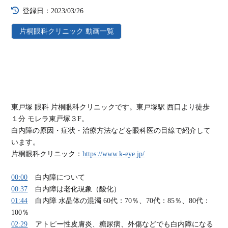
登録日：2023/03/26
片桐眼科クリニック 動画一覧
東戸塚 眼科 片桐眼科クリニックです。東戸塚駅 西口より徒歩
１分 モレラ東戸塚３F。
白内障の原因・症状・治療方法などを眼科医の目線で紹介して
います。
片桐眼科クリニック：
https://www.k-eye.jp/
00:00
白内障について
00:37
白内障は老化現象（酸化）
01:44
白内障 水晶体の混濁 60代：70％、70代：85％、80代：
100％
02:29
アトピー性皮膚炎、糖尿病、外傷などでも白内障になる