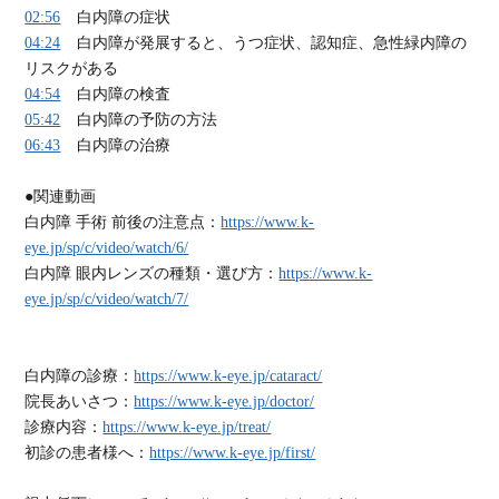
02:56
白内障の症状
04:24
白内障が発展すると、うつ症状、認知症、急性緑内障の
リスクがある
04:54
白内障の検査
05:42
白内障の予防の方法
06:43
白内障の治療
●関連動画
白内障 手術 前後の注意点：
https://www.k-
eye.jp/sp/c/video/watch/6/
白内障 眼内レンズの種類・選び方：
https://www.k-
eye.jp/sp/c/video/watch/7/
白内障の診療：
https://www.k-eye.jp/cataract/
院長あいさつ：
https://www.k-eye.jp/doctor/
診療内容：
https://www.k-eye.jp/treat/
初診の患者様へ：
https://www.k-eye.jp/first/