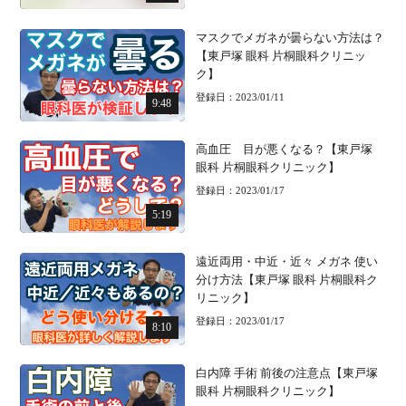
マスクでメガネが曇らない方法は？
【東戸塚 眼科 片桐眼科クリニッ
ク】
登録日：2023/01/11
9:48
高血圧 目が悪くなる？【東戸塚
眼科 片桐眼科クリニック】
登録日：2023/01/17
5:19
遠近両用・中近・近々 メガネ 使い
分け方法【東戸塚 眼科 片桐眼科ク
リニック】
登録日：2023/01/17
8:10
白内障 手術 前後の注意点【東戸塚
眼科 片桐眼科クリニック】