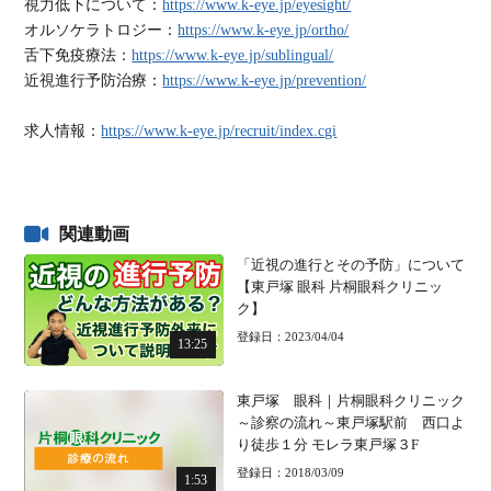
視力低下について：
https://www.k-eye.jp/eyesight/
オルソケラトロジー：
https://www.k-eye.jp/ortho/
舌下免疫療法：
https://www.k-eye.jp/sublingual/
近視進行予防治療：
https://www.k-eye.jp/prevention/
求人情報：
https://www.k-eye.jp/recruit/index.cgi
関連動画
「近視の進行とその予防」について
【東戸塚 眼科 片桐眼科クリニッ
ク】
登録日：2023/04/04
13:25
東戸塚 眼科｜片桐眼科クリニック
～診察の流れ～東戸塚駅前 西口よ
り徒歩１分 モレラ東戸塚３F
登録日：2018/03/09
1:53