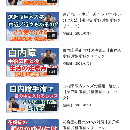
遠近両用・中近・近々 メガネ 使い
分け方法【東戸塚 眼科 片桐眼科ク
リニック】
登録日：2023/01/17
8:10
白内障 手術 前後の注意点【東戸塚
眼科 片桐眼科クリニック】
登録日：2023/01/24
9:24
白内障 眼内レンズの種類・選び方
【東戸塚 眼科 片桐眼科クリニッ
ク】
登録日：2023/01/24
10:32
花粉症の目のかゆみ対策【東戸塚
眼科 片桐眼科クリニック】