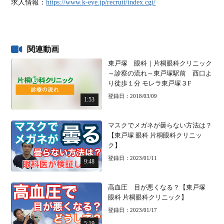
求人情報：
https://www.k-eye.jp/recruit/index.cgi/
関連動画
東戸塚 眼科｜片桐眼科クリニック
～診察の流れ～東戸塚駅前 西口よ
り徒歩１分 モレラ東戸塚３F
登録日：2018/03/09
1:53
マスクでメガネが曇らない方法は？
【東戸塚 眼科 片桐眼科クリニッ
ク】
登録日：2023/01/11
9:48
高血圧 目が悪くなる？【東戸塚
眼科 片桐眼科クリニック】
登録日：2023/01/17
5:19