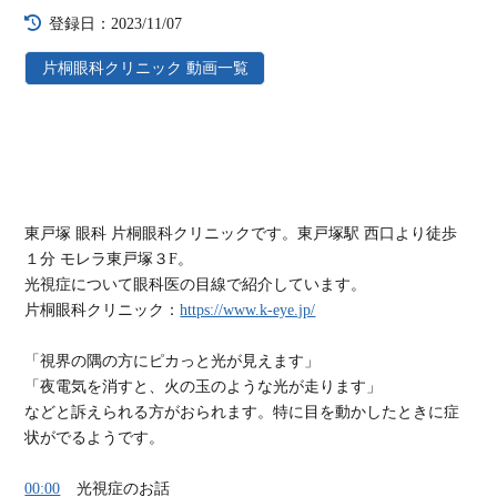
登録日：2023/11/07
片桐眼科クリニック 動画一覧
東戸塚 眼科 片桐眼科クリニックです。東戸塚駅 西口より徒歩
１分 モレラ東戸塚３F。
光視症について眼科医の目線で紹介しています。
片桐眼科クリニック：
https://www.k-eye.jp/
「視界の隅の方にピカっと光が見えます」
「夜電気を消すと、火の玉のような光が走ります」
などと訴えられる方がおられます。特に目を動かしたときに症
状がでるようです。
00:00
光視症のお話