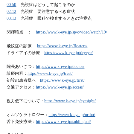
00:50
光視症はどうして起こるのか
02:12
光視症 要注意するべき症状
03:13
光視症 眼科で検査するときの注意点
閃輝暗点 ：
https://www.k-eye.jp/sp/c/video/watch/19/
飛蚊症の診療 ：
https://www.k-eye.jp/floaters/
ドライアイの診療 :
https://www.k-eye.jp/dryeye/
院長あいさつ：
https://www.k-eye.jp/doctor/
診療内容：
https://www.k-eye.jp/treat/
初診の患者様へ：
https://www.k-eye.jp/first/
交通アクセス：
https://www.k-eye.jp/access/
視力低下について：
https://www.k-eye.jp/eyesight/
オルソケラトロジー：
https://www.k-eye.jp/ortho/
舌下免疫療法：
https://www.k-eye.jp/sublingual/