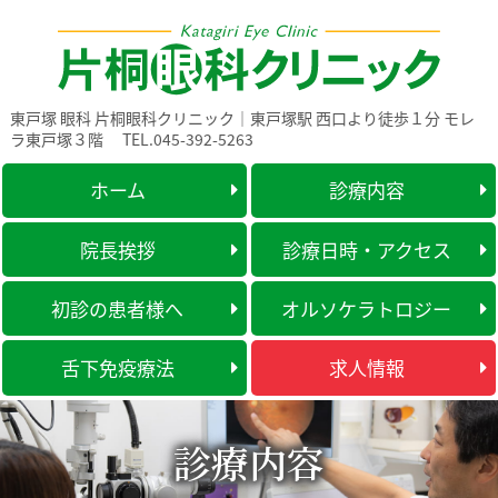
東戸塚 眼科 片桐眼科クリニック｜東戸塚駅 西口より徒歩１分 モレ
ラ東戸塚３階
TEL.045-392-5263
ホーム
診療内容
院長挨拶
診療日時・アクセス
初診の患者様へ
オルソケラトロジー
舌下免疫療法
求人情報
診療内容