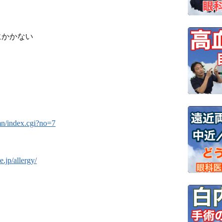
にかかない
mn/index.cgi?no=7
.jp/allergy/