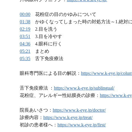
00:00
花粉症の目のかゆみについて
01:38
かゆくなってしまった時の対処方法～1.絶対
02:19
2.目を洗う
03:51
3.目を冷やす
04:36
4.眼科に行く
05:21
まとめ
05:35
舌下免疫療法
眼科専門医による目の解説：
https://www.k-eye.jp/colu
舌下免疫療法 ：
https://www.k-eye.jp/sublingual/
花粉症、アレルギー性結膜炎の診療：
https://www.k-eye
院長あいさつ：
https://www.k-eye.jp/doctor/
診療内容：
https://www.k-eye.jp/treat/
初診の患者様へ：
https://www.k-eye.jp/first/