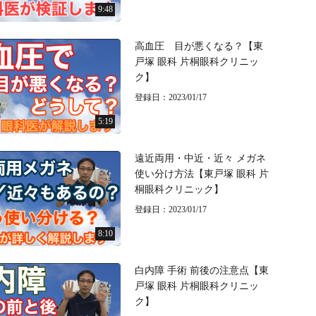
9:48
高血圧 目が悪くなる？【東
戸塚 眼科 片桐眼科クリニッ
ク】
登録日：2023/01/17
5:19
遠近両用・中近・近々 メガネ
使い分け方法【東戸塚 眼科 片
桐眼科クリニック】
登録日：2023/01/17
8:10
白内障 手術 前後の注意点【東
戸塚 眼科 片桐眼科クリニッ
ク】