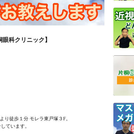
桐眼科クリニック】
口より徒歩１分 モレラ東戸塚３F。
介しています。