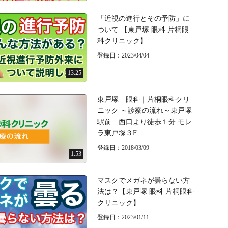
「近視の進行とその予防」に
ついて 【東戸塚 眼科 片桐眼
科クリニック】
登録日：2023/04/04
13:25
東戸塚 眼科｜片桐眼科クリ
ニック ～診察の流れ～東戸塚
駅前 西口より徒歩１分 モレ
ラ東戸塚３F
登録日：2018/03/09
1:53
マスクでメガネが曇らない方
法は？【東戸塚 眼科 片桐眼科
クリニック】
登録日：2023/01/11