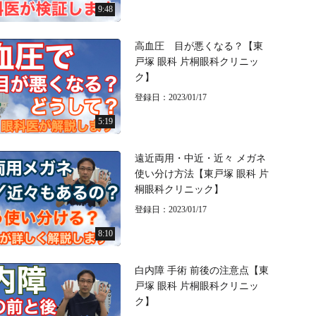
9:48
高血圧 目が悪くなる？【東
戸塚 眼科 片桐眼科クリニッ
ク】
登録日：2023/01/17
5:19
遠近両用・中近・近々 メガネ
使い分け方法【東戸塚 眼科 片
桐眼科クリニック】
登録日：2023/01/17
8:10
白内障 手術 前後の注意点【東
戸塚 眼科 片桐眼科クリニッ
ク】