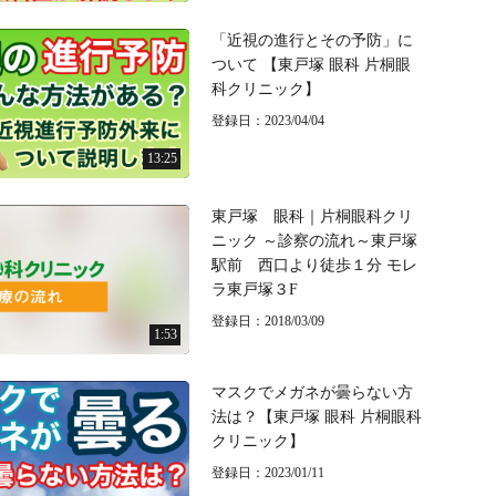
「近視の進行とその予防」に
ついて 【東戸塚 眼科 片桐眼
科クリニック】
登録日：2023/04/04
13:25
東戸塚 眼科｜片桐眼科クリ
ニック ～診察の流れ～東戸塚
駅前 西口より徒歩１分 モレ
ラ東戸塚３F
登録日：2018/03/09
1:53
マスクでメガネが曇らない方
法は？【東戸塚 眼科 片桐眼科
クリニック】
登録日：2023/01/11