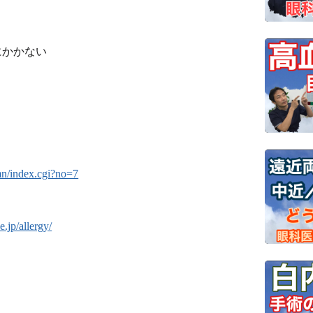
にかかない
mn/index.cgi?no=7
.jp/allergy/