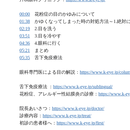
00:00
花粉症の目のかゆみについて
01:38
かゆくなってしまった時の対処方法～1.絶対
02:19
2.目を洗う
03:51
3.目を冷やす
04:36
4.眼科に行く
05:21
まとめ
05:35
舌下免疫療法
眼科専門医による目の解説：
https://www.k-eye.jp/colu
舌下免疫療法 ：
https://www.k-eye.jp/sublingual/
花粉症、アレルギー性結膜炎の診療：
https://www.k-eye
院長あいさつ：
https://www.k-eye.jp/doctor/
診療内容：
https://www.k-eye.jp/treat/
初診の患者様へ：
https://www.k-eye.jp/first/