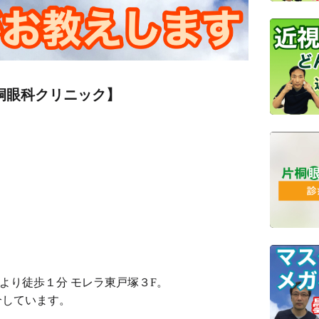
桐眼科クリニック】
口より徒歩１分 モレラ東戸塚３F。
介しています。