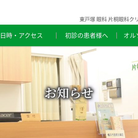
東戸塚 眼科 片桐眼科ク
日時・アクセス
初診の患者様へ
オル
粉症・
ものもらい
結
レルギー性結膜炎
（霰粒腫・麦粒腫）
ライアイ
緑内障
結
お知らせ