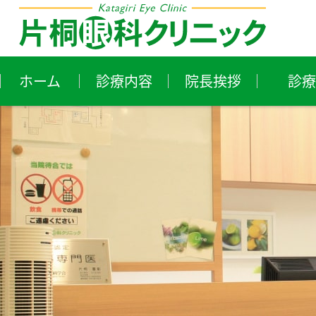
ホーム
診療内容
院長挨拶
診療
近視・遠視・乱視
花
ア
白内障
ド
小児眼科