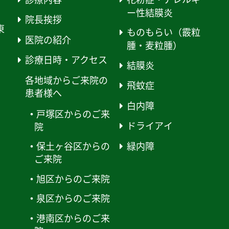
ー性結膜炎
院長挨拶
東
ものもらい（霰粒
医院の紹介
腫・麦粒腫）
診療日時・アクセス
結膜炎
各地域からご来院の
飛蚊症
患者様へ
白内障
戸塚区からのご来
ドライアイ
院
緑内障
保土ヶ谷区からの
ご来院
旭区からのご来院
泉区からのご来院
港南区からのご来