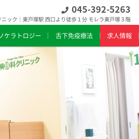
045-392-5263
リニック｜東戸塚駅 西口より徒歩１分 モレラ東戸塚３階
ソケラトロジー
舌下免疫療法
求人情報
膜炎
飛蚊症
膜下出血
斜視・弱視