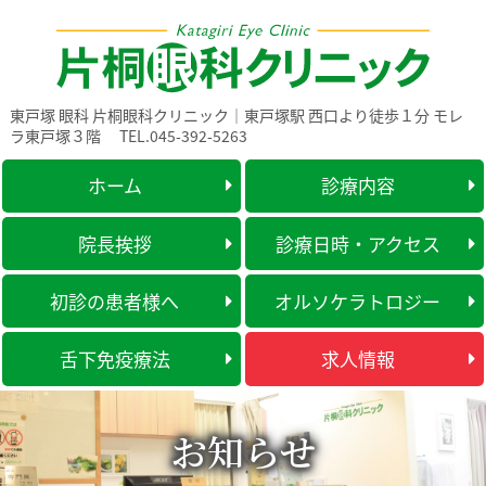
東戸塚 眼科 片桐眼科クリニック｜東戸塚駅 西口より徒歩１分 モレ
ラ東戸塚３階
TEL.045-392-5263
ホーム
診療内容
院長挨拶
診療日時・アクセス
初診の患者様へ
オルソケラトロジー
舌下免疫療法
求人情報
お知らせ