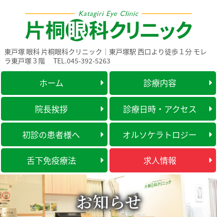
東戸塚 眼科 片桐眼科クリニック｜東戸塚駅 西口より徒歩１分 モレ
ラ東戸塚３階
TEL.045-392-5263
ホーム
診療内容
院長挨拶
診療日時・アクセス
初診の患者様へ
オルソケラトロジー
舌下免疫療法
求人情報
お知らせ