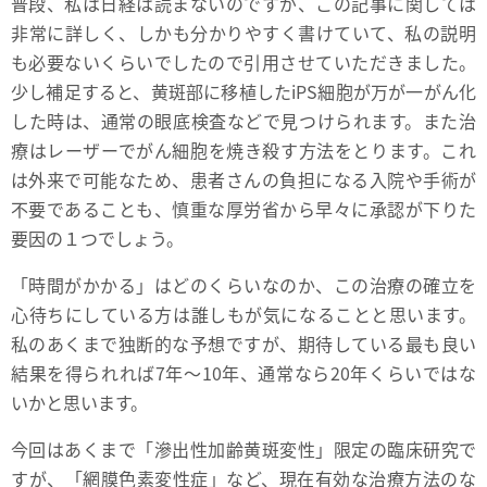
普段、私は日経は読まないのですが、この記事に関しては
非常に詳しく、しかも分かりやすく書けていて、私の説明
も必要ないくらいでしたので引用させていただきました。
少し補足すると、黄斑部に移植したiPS細胞が万が一がん化
した時は、通常の眼底検査などで見つけられます。また治
療はレーザーでがん細胞を焼き殺す方法をとります。これ
は外来で可能なため、患者さんの負担になる入院や手術が
不要であることも、慎重な厚労省から早々に承認が下りた
要因の１つでしょう。
「時間がかかる」はどのくらいなのか、この治療の確立を
心待ちにしている方は誰しもが気になることと思います。
私のあくまで独断的な予想ですが、期待している最も良い
結果を得られれば7年～10年、通常なら20年くらいではな
いかと思います。
今回はあくまで「滲出性加齢黄斑変性」限定の臨床研究で
すが、「網膜色素変性症」など、現在有効な治療方法のな