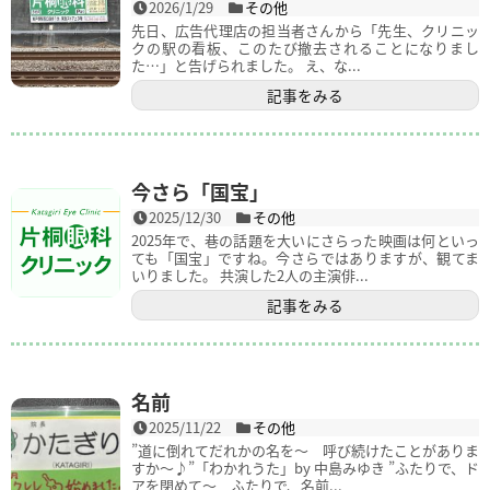
2026/1/29
その他
先日、広告代理店の担当者さんから「先生、クリニッ
クの駅の看板、このたび撤去されることになりまし
た…」と告げられました。 え、な...
記事をみる
今さら「国宝」
2025/12/30
その他
2025年で、巷の話題を大いにさらった映画は何といっ
ても「国宝」ですね。今さらではありますが、観てま
いりました。 共演した2人の主演俳...
記事をみる
名前
2025/11/22
その他
”道に倒れてだれかの名を～ 呼び続けたことがありま
すか～♪”「わかれうた」by 中島みゆき ”ふたりで、ド
アを閉めて～ ふたりで、名前...