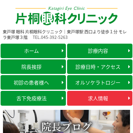
東戸塚 眼科 片桐眼科クリニック｜東戸塚駅 西口より徒歩１分 モレ
ラ東戸塚３階
TEL.045-392-5263
ホーム
診療内容
院長挨拶
診療日時・アクセス
初診の患者様へ
オルソケラトロジー
舌下免疫療法
求人情報
院長ブログ