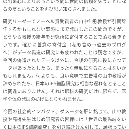
の出来心によりあっという間に世間の信頼を失うことにな
るのだということを再び思い知らされました。
研究リーダーでノーベル賞受賞者の山中伸弥教授が引責辞
任するかもしれない事態にまで発展したこの問題ですが、
どうやら教授の給与を研究所に寄付することで落ち着きそ
うです。確かに善意の寄付金（私も含め→
過去のブログ
へ
）がデータ偽造の研究にも使われたことは残念ですが、
今回の偽造されたデータ以外に、今後の研究に役に立つデ
ータがあったとしたら、まったく無駄になることはないか
もしれません。何よりも、良い意味で広告塔の山中教授が
辞められたら、日本のiPS細胞研究は相当な遅れをとること
は間違いありません。それは眼科の研究だけに限らず、医
学全体の発展の妨げになりかねません。
今回の社会的インパクト、ダメージを肝に銘じて、山中教
授や高橋先生はじめ研究者の皆様には「世界の最先端をい
く日本のiPS細胞研究」を引き続きけん引して、頑張ってい