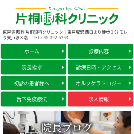
東戸塚 眼科 片桐眼科クリニック｜東戸塚駅 西口より徒歩１分 モレ
ラ東戸塚３階
TEL.045-392-5263
ホーム
診療内容
院長挨拶
診療日時・アクセス
初診の患者様へ
オルソケラトロジー
舌下免疫療法
求人情報
院長ブログ