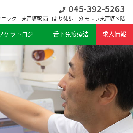
045-392-5263
リニック｜東戸塚駅 西口より徒歩１分 モレラ東戸塚３階
ソケラトロジー
舌下免疫療法
求人情報
膜炎
飛蚊症
膜下出血
斜視・弱視