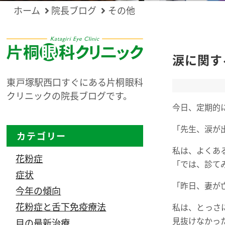
ホーム
院長ブログ
その他
涙に関す
東戸塚駅西口すぐにある片桐眼科
クリニックの院長ブログです。
今日、定期的
「先生、涙が
カテゴリー
私は、よくあ
花粉症
「では、診て
症状
「昨日、妻が
今年の傾向
花粉症と舌下免疫療法
私は、とっさ
見抜けなかっ
目の最新治療