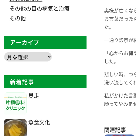
その他の目の病気と治療
奥様が亡くな
その他
お言葉だった
た。
一通り診察が
アーカイブ
「心からお悔
した。
悲しい時、つ
新着記事
洗い流してく
暴走
私がかけた言
願ってやみま
魚食文化
関連記事