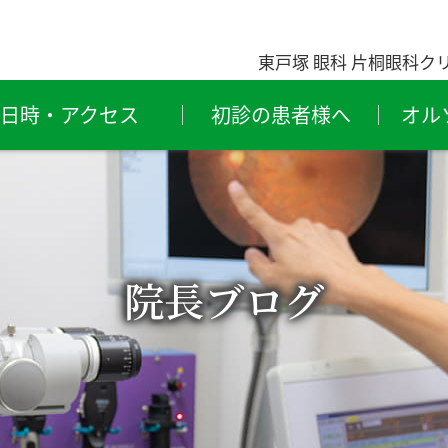
東戸塚 眼科 片桐眼科ク
日時・アクセス
初診の患者様へ
オル
粉症・
ものもらい
結
レルギー性結膜炎
（霰粒腫・麦粒腫）
ライアイ
緑内障
結
院長ブログ