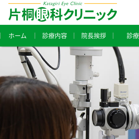
ホーム
診療内容
院長挨拶
診療
近視・遠視・乱視
花
ア
白内障
ド
小児眼科