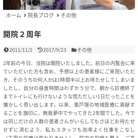
ホーム
院長ブログ
その他
開院２周年
2011/11/2
2017/9/23
その他
2年前の今日、当院は開院いたしました。前日の内覧会に来
ていただいた方も含め、予想以上の患者様にご来院いただ
き、そのうちの何人かは1時間半以上お待たせしてしまいま
したし、自分の昼食時間はわずか５分で、朝から診療終了
までトイレにも行けないような慌ただしい1日だったことを
懐かしく思い出します。以来、東戸塚の地域医療に貢献す
ることを旗印に、無我夢中でやってきた2年間でした。今で
は同じだけの人数の患者さんがいらしてもさほどお待たせ
せずに済むよう、私もスタッフも効率よく仕事をこなし
（丁寧な診療は変わりません）、院内の設備も整え、ご来