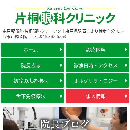
東戸塚 眼科 片桐眼科クリニック｜東戸塚駅 西口より徒歩１分 モレ
ラ東戸塚３階
TEL.045-392-5263
ホーム
診療内容
院長挨拶
診療日時・アクセス
初診の患者様へ
オルソケラトロジー
舌下免疫療法
求人情報
院長ブログ