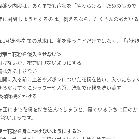
目薬や内服は、あくまでも症状を「やわらげる」ためのもので
症に対処しようとするのは、例えるなら、たくさんの蚊がいる
。
ない花粉症対策の基本は、薬を使うことだけではなく、「花粉
対策＝花粉を侵入させない＞
開けないか、極力開けないようにする
物は外に干さない
玄関に入る前に上着やズボンについた花粉を払い、入ったらす
きるだけすぐにシャワーや入浴、洗顔で花粉を洗い流す
は掃除機をかける
布団にまで花粉を持ち込んでしまうと、寝ているうちに目のか
が多いようです。
策＝花粉を身につけないようにする＞