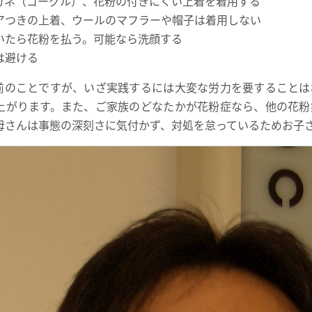
ガネ（ゴーグル）、花粉の付きにくい上着を着用する
アつきの上着、ウールのマフラーや帽子は着用しない
いたら花粉を払う。可能なら洗顔する
は避ける
前のことですが、いざ実践するには大変な労力を要することは
上がります。また、ご家族のどなたかが花粉症なら、他の花粉
母さんは事態の深刻さに気付かず、対処を怠っているためお子