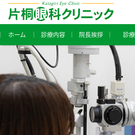
ホーム
診療内容
院長挨拶
診療
近視・遠視・乱視
花
ア
白内障
ド
小児眼科