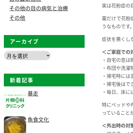
実は花粉症の
その他の目の病気と治療
その他
薬だけで花粉
うなものです
症状を悪くし
アーカイブ
＜ご家庭での
・自宅の窓は
・布団や洗濯
・帰宅時には
新着記事
・帰宅後はで
・毎日、床に
暴走
特にベッドや
っていること
魚食文化
＜外出時の対