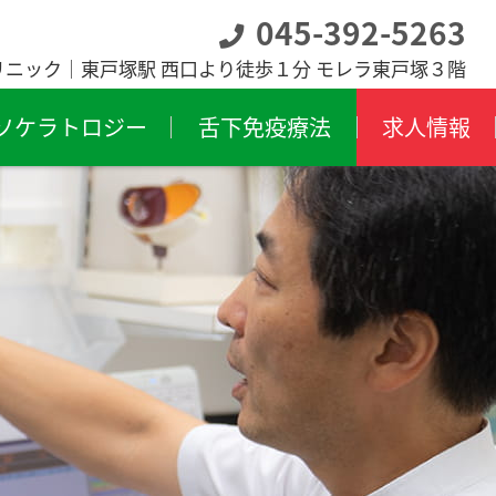
045-392-5263
リニック｜東戸塚駅 西口より徒歩１分 モレラ東戸塚３階
ソケラトロジー
舌下免疫療法
求人情報
膜炎
飛蚊症
膜下出血
斜視・弱視