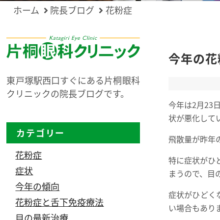
ホーム
院長ブログ
花粉症
今年の花
東戸塚駅西口すぐにある片桐眼科
クリニックの院長ブログです。
今年は2月2
状が悪化して
カテゴリー
飛散量が昨年
花粉症
特に症状がひ
症状
まうので、目
今年の傾向
症状がひどく
花粉症と舌下免疫療法
い場合もあり
目の最新治療