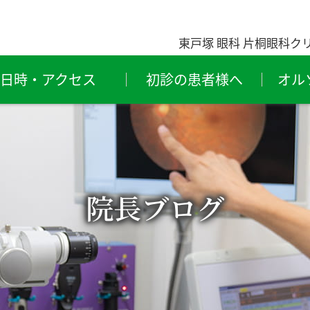
東戸塚 眼科 片桐眼科ク
日時・アクセス
初診の患者様へ
オル
粉症・
ものもらい
結
レルギー性結膜炎
（霰粒腫・麦粒腫）
ライアイ
緑内障
結
院長ブログ