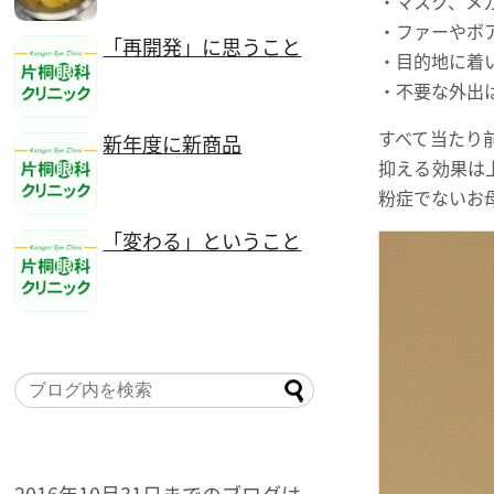
・マスク、メ
・ファーやボ
「再開発」に思うこと
・目的地に着
・不要な外出
すべて当たり
新年度に新商品
抑える効果は
粉症でないお
「変わる」ということ