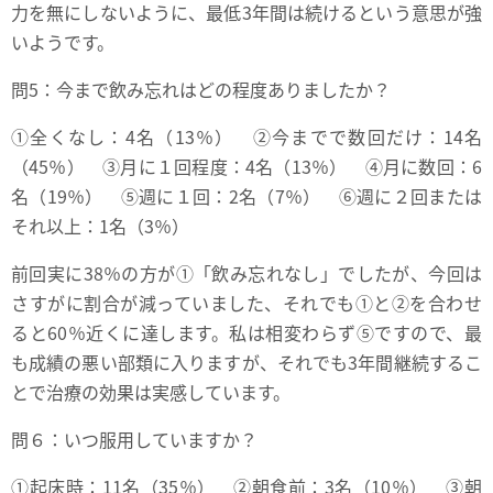
力を無にしないように、最低3年間は続けるという意思が強
いようです。
問5：今まで飲み忘れはどの程度ありましたか？
①全くなし：4名（13％） ②今までで数回だけ：14名
（45％） ③月に１回程度：4名（13％） ④月に数回：6
名（19％） ⑤週に１回：2名（7％） ⑥週に２回または
それ以上：1名（3％）
前回実に38％の方が①「飲み忘れなし」でしたが、今回は
さすがに割合が減っていました、それでも①と②を合わせ
ると60％近くに達します。私は相変わらず⑤ですので、最
も成績の悪い部類に入りますが、それでも3年間継続するこ
とで治療の効果は実感しています。
問６：いつ服用していますか？
①起床時：11名（35％） ②朝食前：3名（10％） ③朝