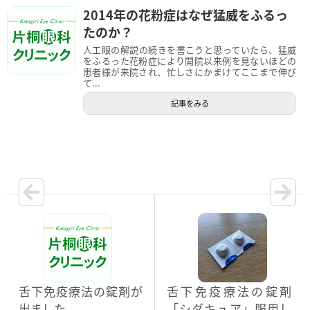
2014年の花粉症はなぜ猛威をふるっ
たのか？
人工眼の解説の続きを書こうと思っていたら、猛威
をふるった花粉症により開院以来例を見ないほどの
患者様が来院され、忙しさにかまけてここまで伸び
て...
記事をみる
舌下免疫療法の錠剤が
舌下免疫療法の錠剤
出ました
「シダキュア」服用し