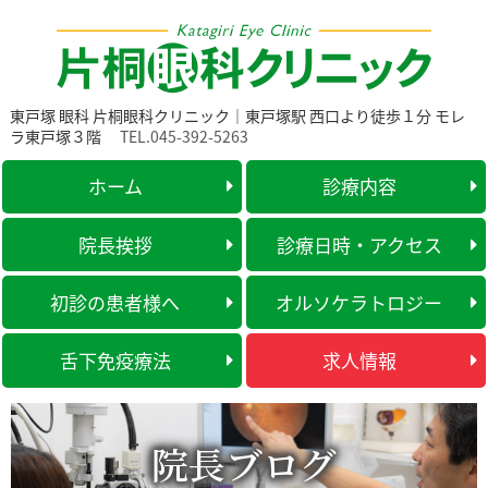
東戸塚 眼科 片桐眼科クリニック｜東戸塚駅 西口より徒歩１分 モレ
ラ東戸塚３階
TEL.045-392-5263
ホーム
診療内容
院長挨拶
診療日時・アクセス
初診の患者様へ
オルソケラトロジー
舌下免疫療法
求人情報
院長ブログ