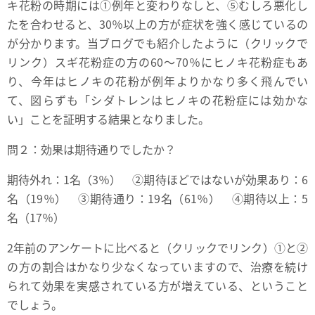
キ花粉の時期には①例年と変わりなしと、⑤むしろ悪化し
たを合わせると、30％以上の方が症状を強く感じているの
が分かります。当ブログでも紹介したように
（クリックで
リンク）
スギ花粉症の方の60～70％にヒノキ花粉症もあ
り、今年はヒノキの花粉が例年よりかなり多く飛んでい
て、図らずも「シダトレンはヒノキの花粉症には効かな
い」ことを証明する結果となりました。
問２：効果は期待通りでしたか？
期待外れ：1名（3％） ②期待ほどではないが効果あり：6
名（19％） ③期待通り：19名（61％） ④期待以上：5
名（17％）
2年前のアンケートに比べると（クリックでリンク）①と②
の方の割合はかなり少なくなっていますので、治療を続け
られて効果を実感されている方が増えている、ということ
でしょう。