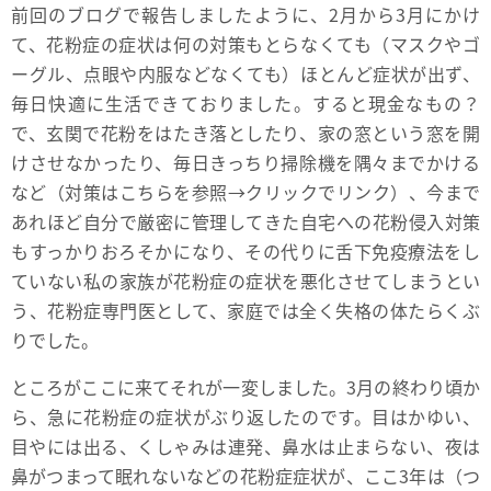
前回のブログで報告しましたように、2月から3月にかけ
て、花粉症の症状は何の対策もとらなくても（マスクやゴ
ーグル、点眼や内服などなくても）ほとんど症状が出ず、
毎日快適に生活できておりました。すると現金なもの？
で、玄関で花粉をはたき落としたり、家の窓という窓を開
けさせなかったり、毎日きっちり掃除機を隅々までかける
など（対策はこちらを参照→
クリックでリンク
）、今まで
あれほど自分で厳密に管理してきた自宅への花粉侵入対策
もすっかりおろそかになり、その代りに舌下免疫療法をし
ていない私の家族が花粉症の症状を悪化させてしまうとい
う、花粉症専門医として、家庭では全く失格の体たらくぶ
りでした。
ところがここに来てそれが一変しました。3月の終わり頃か
ら、急に花粉症の症状がぶり返したのです。目はかゆい、
目やには出る、くしゃみは連発、鼻水は止まらない、夜は
鼻がつまって眠れないなどの花粉症症状が、ここ3年は（つ