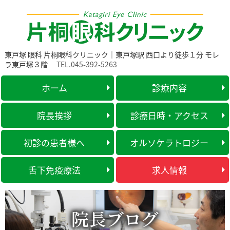
東戸塚 眼科 片桐眼科クリニック｜東戸塚駅 西口より徒歩１分 モレ
ラ東戸塚３階
TEL.045-392-5263
ホーム
診療内容
院長挨拶
診療日時・アクセス
初診の患者様へ
オルソケラトロジー
舌下免疫療法
求人情報
院長ブログ