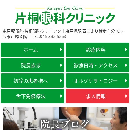
東戸塚 眼科 片桐眼科クリニック｜東戸塚駅 西口より徒歩１分 モレ
ラ東戸塚３階
TEL.045-392-5263
ホーム
診療内容
院長挨拶
診療日時・アクセス
初診の患者様へ
オルソケラトロジー
舌下免疫療法
求人情報
院長ブログ