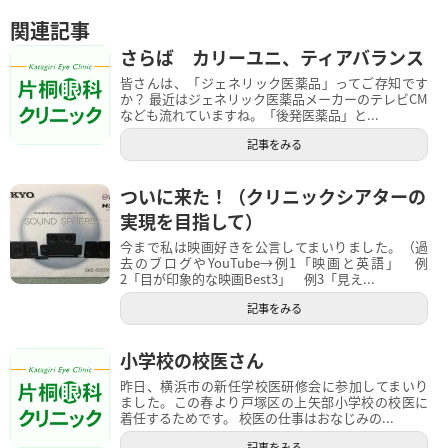
関連記事
さらば カリーユニ、ティアバランス
皆さんは、「ジェネリック医薬品」ってご存知です
か？ 最近はジェネリック医薬品メーカーのテレビCM
なども流れていますね。「後発医薬品」と...
記事をみる
ついに来た！（クリニックシアターの
実現を目指して）
今まで私は映画好きを公言してまいりました。（過
去のブログやYouTube→例1「映画と英語」 例
2「目が印象的な映画Best3」 例3「見え...
記事をみる
小学校の校医さん
昨日、横浜市の新任学校医研修会に参加してまいり
ました。この春より戸塚区の上矢部小学校の校医に
着任するためです。 校医の仕事はおなじみの...
記事をみる