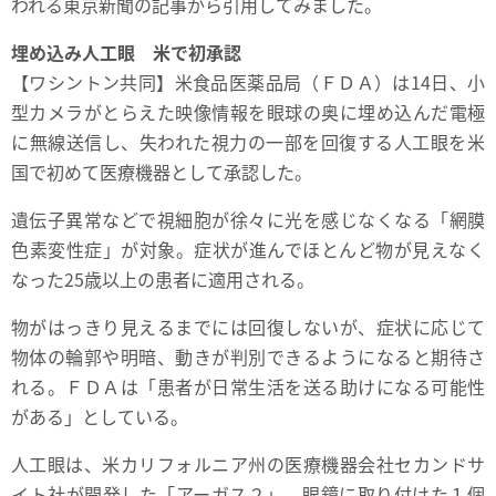
われる東京新聞の記事から引用してみました。
埋め込み人工眼 米で初承認
【ワシントン共同】米食品医薬品局（ＦＤＡ）は14日、小
型カメラがとらえた映像情報を眼球の奥に埋め込んだ電極
に無線送信し、失われた視力の一部を回復する人工眼を米
国で初めて医療機器として承認した。
遺伝子異常などで視細胞が徐々に光を感じなくなる「網膜
色素変性症」が対象。症状が進んでほとんど物が見えなく
なった25歳以上の患者に適用される。
物がはっきり見えるまでには回復しないが、症状に応じて
物体の輪郭や明暗、動きが判別できるようになると期待さ
れる。ＦＤＡは「患者が日常生活を送る助けになる可能性
がある」としている。
人工眼は、米カリフォルニア州の医療機器会社セカンドサ
イト社が開発した「アーガス２」。眼鏡に取り付けた１個