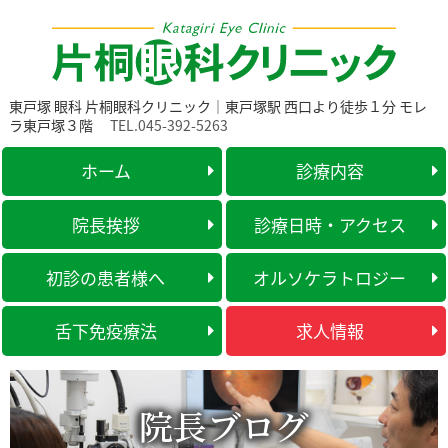
東戸塚 眼科 片桐眼科クリニック｜東戸塚駅 西口より徒歩１分 モレ
ラ東戸塚３階
TEL.045-392-5263
ホーム
診療内容
院長挨拶
診療日時・アクセス
初診の患者様へ
オルソケラトロジー
舌下免疫療法
求人情報
院長ブログ