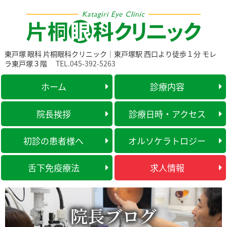
東戸塚 眼科 片桐眼科クリニック｜東戸塚駅 西口より徒歩１分 モレ
ラ東戸塚３階
TEL.045-392-5263
ホーム
診療内容
院長挨拶
診療日時・アクセス
初診の患者様へ
オルソケラトロジー
舌下免疫療法
求人情報
院長ブログ