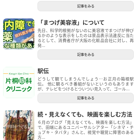
記事をみる
「まつげ美容液」について
先日、科学的根拠がないのに美容液でまつげが伸び
るかのような表示をしたのは景品表示法違反に当た
るとして、消費者庁が大阪の化粧品会社に対し、再
発...
記事をみる
駅伝
どうして観てしまうんでしょう…お正月の箱根駅
伝。 他に観るべき番組がないというのもあります
が、テレビをつけるとついつい見入って、ゴール...
記事をみる
続・見えなくても、映画を楽しむ方法
６月のブログ「見えなくても、映画を楽しむ方法」
で、田端にあるユニバーサルシアター「シネマ・チ
ュプキ・タバタ」さんと、視覚や聴覚に障害のある
方...