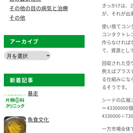
きっかけは、
その他の目の病気と治療
が、それが出
その他
使い捨てコン
コンタクトレ
アーカイブ
作らなければ
て、資源とし
回収された空
例えばプラス
る仕組みにな
新着記事
るそうです。
暴走
シードの広報さ
＝43300
4330000÷
魚食文化
一方市場全体で