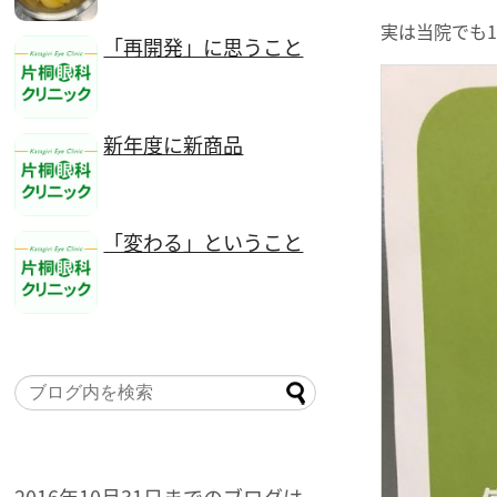
実は当院でも
「再開発」に思うこと
新年度に新商品
「変わる」ということ