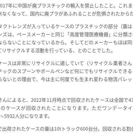
2017年に中国が廃プラスチックの輸入を禁止したこと。これ
来なくなって、国内に廃プラがあふれることが危惧されたから
タクトレンズが入っているケースのプラスチックの部分（蓋は
ンズは、ペースメーカーと同じ「高度管理医療機器」に分類さ
ならないことになっているから。そしてどのメーカーもほぼ同
てリサイクルする活動を行っている、とのことでした。
ケースは非常にリサイクルに適していて（リサイクル業者さん
チックのスプーンやボールペンなど何にでもリサイクルできる
らないとの理由で、今は主に何度でも生まれ変わる物流パレッ
んによると、2022年11月時点で回収されたケースは全国で433
000個のケースが回収されたことになります。ただワンデータイ
730≒5932人分になります。
出荷されたケースの量は10tトラック600台分。回収される