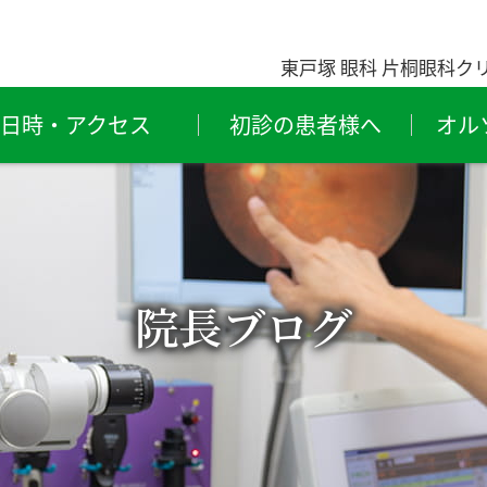
東戸塚 眼科 片桐眼科ク
日時・アクセス
初診の患者様へ
オル
粉症・
ものもらい
結
レルギー性結膜炎
（霰粒腫・麦粒腫）
ライアイ
緑内障
結
院長ブログ