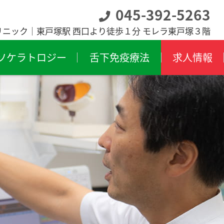
045-392-5263
リニック｜東戸塚駅 西口より徒歩１分 モレラ東戸塚３階
ソケラトロジー
舌下免疫療法
求人情報
膜炎
飛蚊症
膜下出血
斜視・弱視