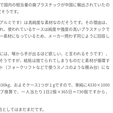
まで国内の相当量の廃プラスチックが中国に輸出されていたの
だそうです。
アルミです）は高純度な素材なのだそうです。その理由は、
れ、使われているケースは純度や強度の高いプラスチックで
一素材になっているため、メーカー問わず同じように回収し
には、喉から手が出るほど欲しい、と言われるそうです）、
そうですが、結局は捨てられてしまうものだと素材が循環す
ト（フォークリフトなどで使うスノコのような積み台）にな
0kg、およそケース1つが１gですので、単純に4330×1000
プ換算で、一人当たり1日2個×365日＝730個ですから、
割合としてはまだまだです。