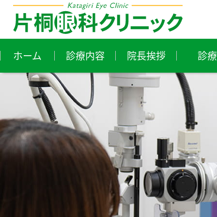
ホーム
診療内容
院長挨拶
診療
近視・遠視・乱視
花
ア
白内障
ド
小児眼科