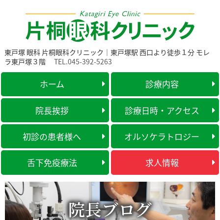
東戸塚 眼科 片桐眼科クリニック｜東戸塚駅 西口より徒歩１分 モレ
ラ東戸塚３階
TEL.045-392-5263
ホーム
診療内容
院長挨拶
診療日時・アクセス
初診の患者様へ
オルソケラトロジー
舌下免疫療法
求人情報
院長ブログ