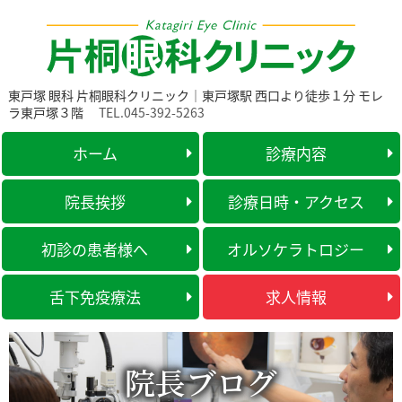
東戸塚 眼科 片桐眼科クリニック｜東戸塚駅 西口より徒歩１分 モレ
ラ東戸塚３階
TEL.045-392-5263
ホーム
診療内容
院長挨拶
診療日時・アクセス
初診の患者様へ
オルソケラトロジー
舌下免疫療法
求人情報
院長ブログ