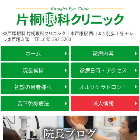
東戸塚 眼科 片桐眼科クリニック｜東戸塚駅 西口より徒歩１分 モレ
ラ東戸塚３階
TEL.045-392-5263
ホーム
診療内容
院長挨拶
診療日時・アクセス
初診の患者様へ
オルソケラトロジー
舌下免疫療法
求人情報
院長ブログ