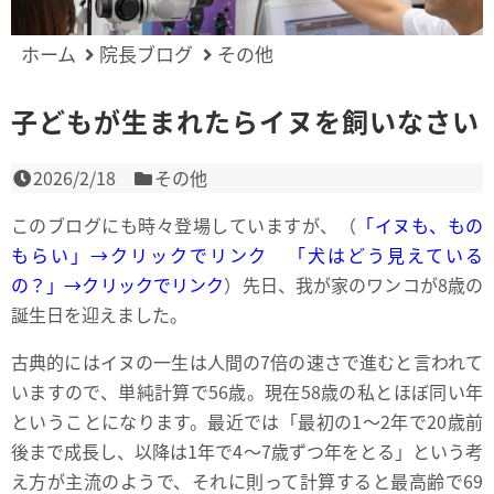
ホーム
院長ブログ
その他
子どもが生まれたらイヌを飼いなさい
2026/2/18
その他
このブログにも時々登場していますが、（
「イヌも、もの
もらい」→クリックでリンク
「犬はどう見えている
の？」→クリックでリンク
）先日、我が家のワンコが8歳の
誕生日を迎えました。
古典的にはイヌの一生は人間の7倍の速さで進むと言われて
いますので、単純計算で56歳。現在58歳の私とほぼ同い年
ということになります。最近では「最初の1〜2年で20歳前
後まで成長し、以降は1年で4〜7歳ずつ年をとる」という考
え方が主流のようで、それに則って計算すると最高齢で69