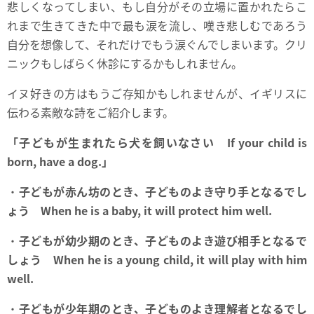
悲しくなってしまい、もし自分がその立場に置かれたらこ
れまで生きてきた中で最も涙を流し、嘆き悲しむであろう
自分を想像して、それだけでもう涙ぐんでしまいます。クリ
ニックもしばらく休診にするかもしれません。
イヌ好きの方はもうご存知かもしれませんが、イギリスに
伝わる素敵な詩をご紹介します。
「子どもが生まれたら犬を飼いなさい If your child is
born, have a dog.」
・
子どもが赤ん坊のとき、子どものよき守り手となるでし
ょう
When he is a baby, it will protect him well.
・
子どもが幼少期のとき、子どものよき遊び相手となるで
しょう When he is a young child, it will play with him
well.
・
子どもが少年期のとき、子どものよき理解者となるでし