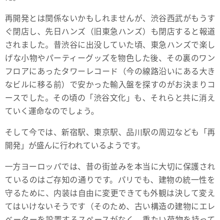
再開発とは関係ないかもしれませんが、渋谷西武がもうす
ぐ閉店し、先日ハンズ（旧東急ハンズ）も閉店すると報道
されました。昔渋谷に出没していた頃、東急ハンズで楽し
げな小物やパーティーグッズを物色した後、その裏のワン
フロアにあったタワーレコード（今の線路沿いにある大き
なビルに移る前）で安かった輸入盤を探すのがお決まりコ
ースでした。その頃の「渋谷文化」も、それらと共に消え
ていく運命なのでしょう。
そして今では、新宿駅、東京駅、品川駅の周辺なども「再
開発」が盛んに行われているようです。
一方ヨーロッパでは、昔の街並みを本当に大切に保護され
ているのはご存知の通りです。パリでも、建物の統一性を
守るために、内装は自由に変更できても外観は決して変え
てはいけないそうです（そのため、古い構造の建物にエレ
ベーターを設置するスペースがなく、重たい荷物を持って