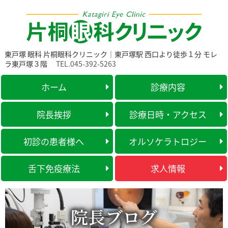
東戸塚 眼科 片桐眼科クリニック｜東戸塚駅 西口より徒歩１分 モレ
ラ東戸塚３階
TEL.045-392-5263
ホーム
診療内容
院長挨拶
診療日時・アクセス
初診の患者様へ
オルソケラトロジー
舌下免疫療法
求人情報
院長ブログ