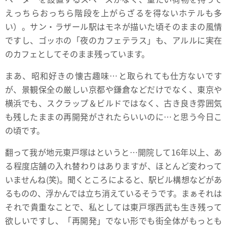
えっちらおっちら階段を上がらざるを得ないホテルも多
い）。サン・ラザール駅はモネが描いた頃そのままの風情
ですし、ゴッホの「夜のカフェテラス」も、アルルに実在
のカフェとしてそのまま残っています。
まあ、昭和好きの懐古趣味…と取られても仕方ないです
が、景観保全の厳しい京都や鎌倉などだけでなく、東京や
横浜でも、スクラップ＆ビルドではなく、古き良き雰囲気
も残したままの再開発がされたらいいのに…と思う今日こ
の頃です。
翻って我が地元東戸塚はというと…開院して16年以上、あ
る程度店舗の入れ替わりはありますが、ほとんど変わって
いませんね(笑)。聞くところによると、駅ビル構想などがあ
るものの、浮かんでは立ち消えているそうです。まぁそれは
それで貴重なことで、私としては東戸塚西武も生き残って
欲しいですし、「再開発」でない形でも街全体がもっとも