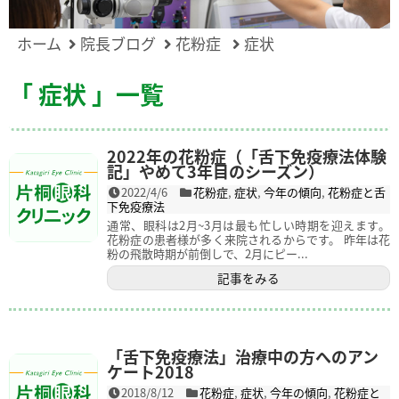
ホーム
院長ブログ
花粉症
症状
「 症状 」一覧
2022年の花粉症（「舌下免疫療法体験
記」やめて3年目のシーズン）
2022/4/6
花粉症
,
症状
,
今年の傾向
,
花粉症と舌
下免疫療法
通常、眼科は2月~3月は最も忙しい時期を迎えます。
花粉症の患者様が多く来院されるからです。 昨年は花
粉の飛散時期が前倒しで、2月にピー...
記事をみる
「舌下免疫療法」治療中の方へのアン
ケート2018
2018/8/12
花粉症
,
症状
,
今年の傾向
,
花粉症と