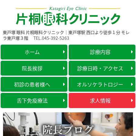
東戸塚 眼科 片桐眼科クリニック｜東戸塚駅 西口より徒歩１分 モレ
ラ東戸塚３階
TEL.045-392-5263
ホーム
診療内容
院長挨拶
診療日時・アクセス
初診の患者様へ
オルソケラトロジー
舌下免疫療法
求人情報
院長ブログ