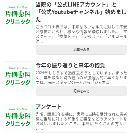
当院の「公式LINEアカウント」と
「公式Youtubeチャンネル」始めまし
た
このコロナ禍では、未知なるウィルスに対して不安
と恐怖にかられ、様々な情報が錯綜しました。「マ
スクを…」「換気を…」「３密は…」「アルコール
消...
記事をみる
今年の振り返りと来年の抱負
2024年ももうすぐ過ぎ去ろうとしています。まった
く、年を取ると時の経つのが加速度的に早くなりま
すね。 先日スタッフの一人から「ジャネ...
記事をみる
アンケート
先頃、開業1年を機に、実際に当院を受診された患者
様に当院に対する印象やご要望などのアンケートを
お願いしましたところ、本当にたくさんの方々に
ご...