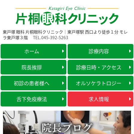
東戸塚 眼科 片桐眼科クリニック｜東戸塚駅 西口より徒歩１分 モレ
ラ東戸塚３階
TEL.045-392-5263
ホーム
診療内容
院長挨拶
診療日時・アクセス
初診の患者様へ
オルソケラトロジー
舌下免疫療法
求人情報
院長ブログ