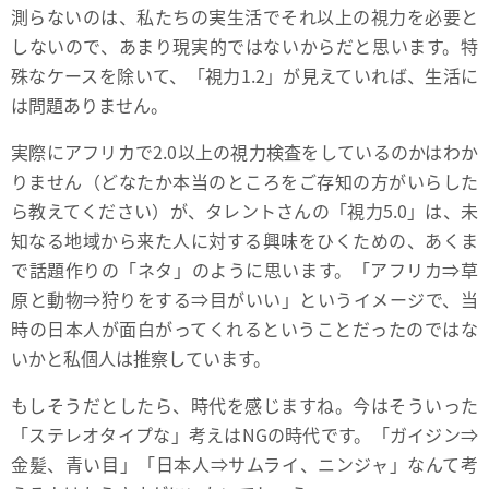
測らないのは、私たちの実生活でそれ以上の視力を必要と
しないので、あまり現実的ではないからだと思います。特
殊なケースを除いて、「視力1.2」が見えていれば、生活に
は問題ありません。
実際にアフリカで2.0以上の視力検査をしているのかはわか
りません（どなたか本当のところをご存知の方がいらした
ら教えてください）が、タレントさんの「視力5.0」は、未
知なる地域から来た人に対する興味をひくための、あくま
で話題作りの「ネタ」のように思います。「アフリカ⇒草
原と動物⇒狩りをする⇒目がいい」というイメージで、当
時の日本人が面白がってくれるということだったのではな
いかと私個人は推察しています。
もしそうだとしたら、時代を感じますね。今はそういった
「ステレオタイプな」考えはNGの時代です。「ガイジン⇒
金髪、青い目」「日本人⇒サムライ、ニンジャ」なんて考