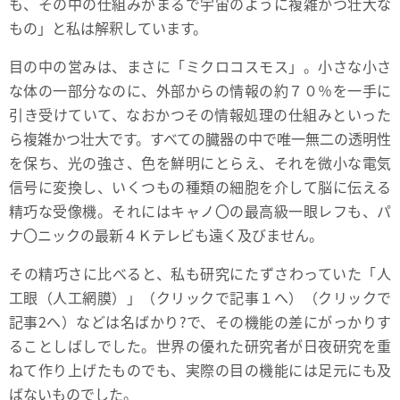
も、その中の仕組みがまるで宇宙のように複雑かつ壮大な
もの」と私は解釈しています。
目の中の営みは、まさに「ミクロコスモス」。小さな小さ
な体の一部分なのに、外部からの情報の約７０％を一手に
引き受けていて、なおかつその情報処理の仕組みといった
ら複雑かつ壮大です。すべての臓器の中で唯一無二の透明性
を保ち、光の強さ、色を鮮明にとらえ、それを微小な電気
信号に変換し、いくつもの種類の細胞を介して脳に伝える
精巧な受像機。それにはキャノ〇の最高級一眼レフも、パ
ナ〇ニックの最新４Ｋテレビも遠く及びません。
その精巧さに比べると、私も研究にたずさわっていた「人
工眼（人工網膜）」
（クリックで記事１へ）
（クリックで
記事2へ）
などは名ばかり?で、その機能の差にがっかりす
ることしばしでした。世界の優れた研究者が日夜研究を重
ねて作り上げたものでも、実際の目の機能には足元にも及
ばないものでした。