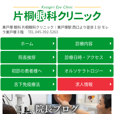
東戸塚 眼科 片桐眼科クリニック｜東戸塚駅 西口より徒歩１分 モレ
ラ東戸塚３階
TEL.045-392-5263
ホーム
診療内容
院長挨拶
診療日時・アクセス
初診の患者様へ
オルソケラトロジー
舌下免疫療法
求人情報
院長ブログ