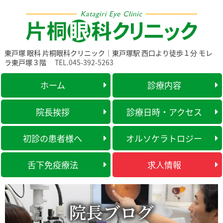
東戸塚 眼科 片桐眼科クリニック｜東戸塚駅 西口より徒歩１分 モレ
ラ東戸塚３階
TEL.045-392-5263
ホーム
診療内容
院長挨拶
診療日時・アクセス
初診の患者様へ
オルソケラトロジー
舌下免疫療法
求人情報
院長ブログ