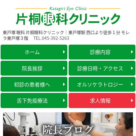
東戸塚 眼科 片桐眼科クリニック｜東戸塚駅 西口より徒歩１分 モレ
ラ東戸塚３階
TEL.045-392-5263
ホーム
診療内容
院長挨拶
診療日時・アクセス
初診の患者様へ
オルソケラトロジー
舌下免疫療法
求人情報
院長ブログ