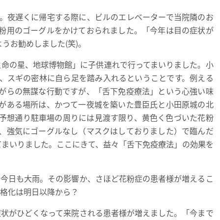
。夜遅くに帰宅する際に、ビルのエレベーターで当院隣のお
粉用のゴーグルをかけておられました。「今年は目の症状が
うお勧めしました(笑)。
生命の星、地球博物館」
に子供連れで行ってまいりました。小
、スギの密林に自ら足を踏み入れるということです。例える
がらの無謀な行動ですが、「舌下免疫療法」という心強い味
がある場所は、かつて一夜城を築いた豊臣氏と小田原城の北
予想通り駐車場の周りには見渡す限り、黄色く色づいた花粉
、強気にゴーグルなし（マスクはしておりました）で臨んだ
てまいりました。ここにきて、益々「舌下免疫療法」の効果を
今日も大雨。その影響か、さほど花粉症の患者様が増えるこ
本格化は明日以降から？
状がひどくなって来院される患者様が増えました。「今まで