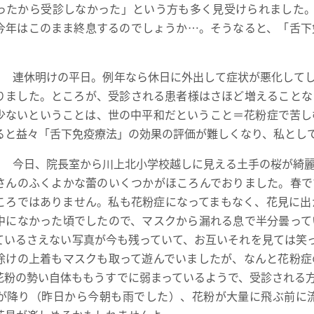
ったから受診しなかった」という方も多く見受けられました。
今年はこのまま終息するのでしょうか…。そうなると、「舌下
）
連休明けの平日。例年なら休日に外出して症状が悪化してし
りました。ところが、受診される患者様はさほど増えることな
少ないということは、世の中平和だということ＝花粉症で苦し
ると益々「舌下免疫療法」の効果の評価が難しくなり、私とし
）
今日、院長室から川上北小学校越しに見える土手の桜が綺麗
さんのふくよかな蕾のいくつかがほころんでおりました。春で
ころではありません。私も花粉症になってまもなく、花見に出
中になかった頃でしたので、マスクから漏れる息で半分曇って
ているさえない写真が今も残っていて、お互いそれを見ては笑
除けの上着もマスクも取って遊んでいましたが、なんと花粉症
花粉の勢い自体ももうすでに弱まっているようで、受診される
が降り（昨日から今朝も雨でした）、花粉が大量に飛ぶ前に