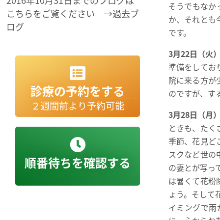
2016年10月31日までのブログは
そうでもなか
こちらをご覧ください →過去ブ
か、それとも
ログ
です。
3月22日（火
準備をしてお
院に来る方が
診療の予約をする
のですが、す
２週間前より予約可能
3月28日（月
ときも、たく
季節、花見ど
スクなど世の
順番待ちを確認する
の妻とが写っ
は暑くて花粉
ょう。そして
イミングで雨