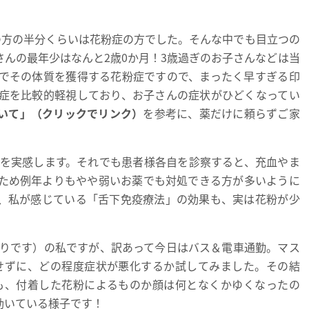
方の半分くらいは花粉症の方でした。そんな中でも目立つの
んの最年少はなんと2歳0か月！3歳過ぎのお子さんなどは当
でその体質を獲得する花粉症ですので、まったく早すぎる印
症を比較的軽視しており、お子さんの症状がひどくなってい
いて」（クリックでリンク）
を参考に、薬だけに頼らずご家
を実感します。それでも患者様各自を診察すると、充血やま
ため例年よりもやや弱いお薬でも対処できる方が多いように
、私が感じている「舌下免疫療法」の効果も、実は花粉が少
りです）の私ですが、訳あって今日はバス＆電車通勤。マス
せずに、どの程度症状が悪化するか試してみました。その結
も、付着した花粉によるものか顔は何となくかゆくなったの
効いている様子です！