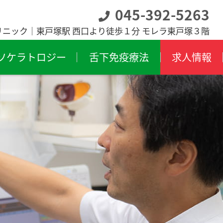
045-392-5263
リニック｜東戸塚駅 西口より徒歩１分 モレラ東戸塚３階
ソケラトロジー
舌下免疫療法
求人情報
膜炎
飛蚊症
膜下出血
斜視・弱視