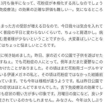
3月も後半になって、花粉症が本格化する兆しなのでしょう
免疫療法」の効果の正確な評価も難しい…。気になるところ
まった方の受診が増える日なので、今日我々は気合を入れて
く普段の平日と変わらないくらいで、ちょっと肩透かし。病
む患者様が少ないということですから、大変喜ばしいことな
てはちょっと悩ましいところです。
に咲き始めました。昨日、家の近くの公園で子供を遊ばせた
すねぇ。でも花粉症の人にとって、例年まだまだ憂鬱なこの
かけたことがありました。その頃はまだ花粉用ゴーグルやマ
いる伊達メガネの私と、その頃は花粉症ではなかった結婚前
っています。でも今年は様相が違うようです。私は昨日公園で
の症状はほとんどでませんでした。舌下免疫療法の効果でし
方も症状の軽い方が多い印象です。月曜日の度になど、良いタ
流されているのかもしれません。みなさん、今年は久しぶり