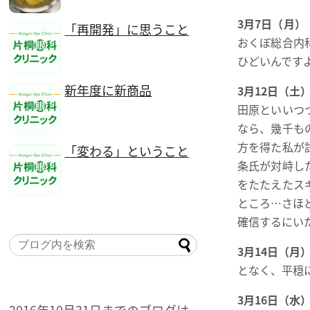
3月7日（月）
「再開発」に思うこと
おくぼ総合内
ひどいんです
新年度に新商品
3月12日（土
田原といいつ
なら、幾千も
方を得た私が
「変わる」ということ
条氏が対峙し
をたたえたス
ところ…さほ
確信するにい
3月14日（月
となく、平穏
3月16日（水