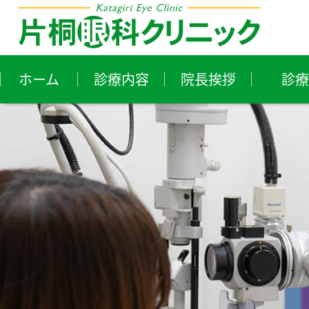
ホーム
診療内容
院長挨拶
診療
近視・遠視・乱視
花
ア
白内障
ド
小児眼科