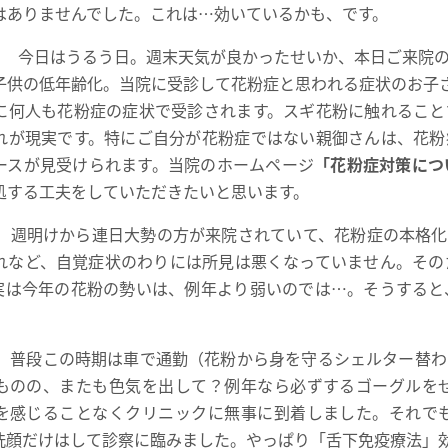
はありませんでした。これは…効いているかも、です。
）
今日はうるう日。週末天気が良かったせいか、本日ご来院の
子供の低年齢化。当院に受診して花粉症と思われる症状のお子さ
に何人も花粉症の症状で受診されます。スギ花粉に触れること
れが現実です。特にご自分が花粉症ではない親御さんは、花粉
ースが見受けられます。当院のホームページ
「花粉症対策につ
処する工夫をしていただきたいと思います。
週明けから連日大勢の方が来院されていて、花粉症の本格化
れなど、自覚症状のわりには所見は悪くなっていません。その
実は今年の花粉の勢いは、例年より弱いのでは…。そうすると
普段この時期は車で通勤（花粉から身を守るシェルター替わ
ものの、またも色気を出して？例年なら必ずするゴーグルを
を感じることなくクリニックに無事に到着しました。それで
洗顔だけはして診察に臨みました。やっぱり「舌下免疫療法」