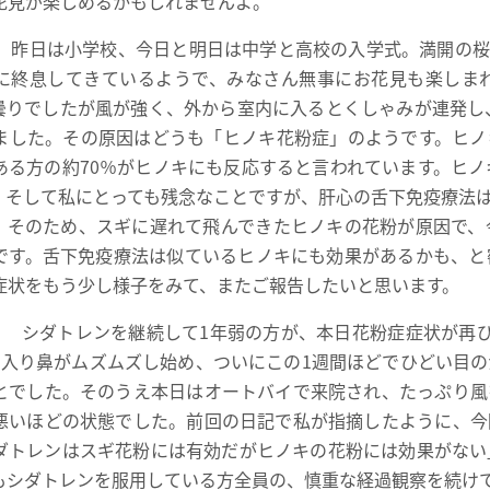
花見が楽しめるかもしれませんよ。
昨日は小学校、今日と明日は中学と高校の入学式。満開の桜
に終息してきているようで、みなさん無事にお花見も楽しま
りでしたが風が強く、外から室内に入るとくしゃみが連発し、鼻水
ました。その原因はどうも「ヒノキ花粉症」のようです。ヒノ
ある方の約70％がヒノキにも反応すると言われています。ヒノ
。そして私にとっても残念なことですが、肝心の舌下免疫療法
。そのため、スギに遅れて飛んできたヒノキの花粉が原因で、
です。舌下免疫療法は似ているヒノキにも効果があるかも、と
症状をもう少し様子をみて、またご報告したいと思います。
）
シダトレンを継続して1年弱の方が、本日花粉症症状が再び
に入り鼻がムズムズし始め、ついにこの1週間ほどでひどい目
とでした。そのうえ本日はオートバイで来院され、たっぷり風
悪いほどの状態でした。前回の日記で私が指摘したように、今
ダトレンはスギ花粉には有効だがヒノキの花粉には効果がない
もシダトレンを服用している方全員の、慎重な経過観察を続け