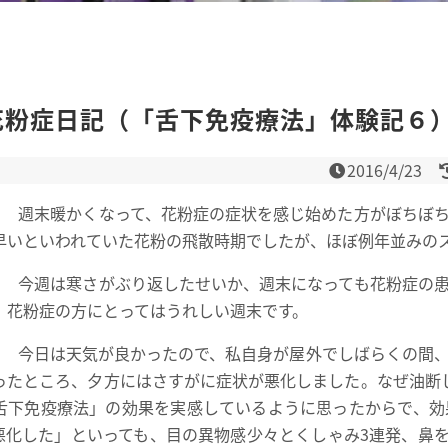
年花粉症日記（「舌下免疫療法」体験記６
2016/4/23
）
週末暖かくなって、花粉症の症状を感じ始めた方がぼちぼち
早いといわれていた花粉の飛散時期でしたが、ほぼ例年並みの
）
今週は寒さがぶり返したせいか、週末になっても花粉症の患
、花粉症の方にとってはうれしい週末です。
）
今日は天気が良かったので、私自身が屋外でしばらくの間、
ったところ、夕方にはさすがに症状が悪化しました。なぜ油断
舌下免疫療法」の効果を実感しているように思ったからで、効
悪化した」といっても、目の異物感少々とくしゃみ3連発、鼻