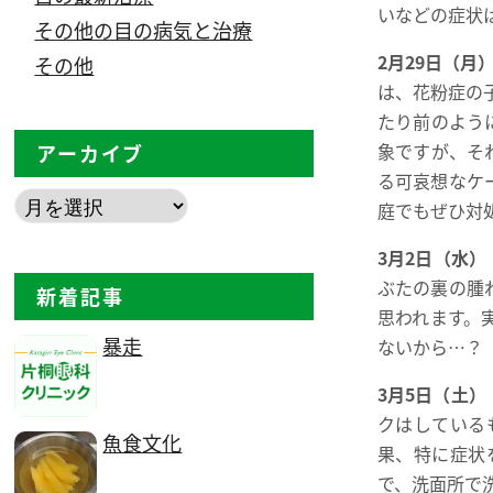
いなどの症状
その他の目の病気と治療
2月29日（月
その他
は、花粉症の
たり前のよう
象ですが、そ
アーカイブ
る可哀想なケ
庭でもぜひ対
3月2日（水）
ぶたの裏の腫
新着記事
思われます。
暴走
ないから…？
3月5日（土）
クはしている
魚食文化
果、特に症状
で、洗面所で