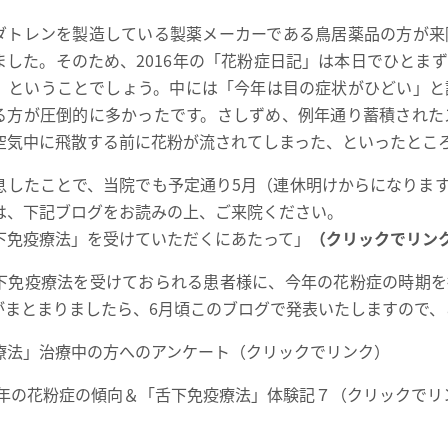
ダトレンを製造している製薬メーカーである鳥居薬品の方が来
ました。そのため、2016年の「花粉症日記」は本日でひとま
」ということでしょう。中には「今年は目の症状がひどい」と
る方が圧倒的に多かったです。さしずめ、例年通り蓄積された
空気中に飛散する前に花粉が流されてしまった、といったとこ
息したことで、当院でも予定通り5月（連休明けからになりま
は、下記ブログをお読みの上、ご来院ください。
下免疫療法」を受けていただくにあたって」
（クリックでリン
下免疫療法を受けておられる患者様に、今年の花粉症の時期を
がまとまりましたら、6月頃このブログで発表いたしますので、
療法」治療中の方へのアンケート（クリックでリンク）
 今年の花粉症の傾向＆「舌下免疫療法」体験記７（クリックでリ