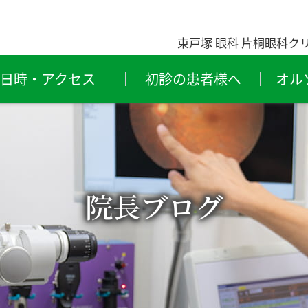
東戸塚 眼科 片桐眼科ク
日時・アクセス
初診の患者様へ
オル
粉症・
ものもらい
結
レルギー性結膜炎
（霰粒腫・麦粒腫）
ライアイ
緑内障
結
院長ブログ