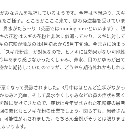
がみなさんを祝福しているようです。今年は予想通り、スギ
れたご様子。ところがここに来て、思わぬ逆襲を受けていま
がたら～り（英語ではrunning noseといいます）、眼
キの花粉はスギの花粉と非常に似通っており、スギに対して
キの花粉が飛ぶのは4月初めから5月下旬頃。今まさに始まっ
は「スギ花粉症」が対象なので、ヒノキには効果がない可能性
今年あまり感じなかったくしゃみ、鼻水、目のかゆみが出て
密かに期待していたのですが、どうやら期待外れかもしれま
悪くなって受診されました。3月中はほとんど症状がなかっ
のかゆみと充血、そして鼻水やくしゃみなどの鼻の症状も悪く
を顔に受けてきたので、症状は今年受診された花粉症の患者
回の悪化もヒノキ花粉の仕業でしょう。図らずも、患者さん
」可能性が示されました。もちろん全例がそうとは限りませ
てまいります。