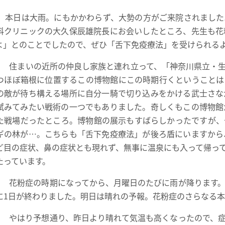
本日は大雨。にもかかわらず、大勢の方がご来院されました
科クリニックの大久保辰雄院長にお会いしたところ、先生も花
よ」とのことでしたので、ぜひ「舌下免疫療法」を受けられるよ
）
住まいの近所の仲良し家族と連れ立って、
「神奈川県立・
つほぼ箱根に位置するこの博物館にこの時期行くということは
の敵が待ち構える場所に自分一騎で切り込みをかける武士さな
試みてみたい戦術の一つでもありました。奇しくもこの博物館
た戦場だったところ。博物館の展示もすばらしかったですが、
ギの林が…。こちらも「舌下免疫療法」が後ろ盾にいますから
ど目の症状、鼻の症状とも現れず、無事に温泉にも入って帰っ
たっています。
）
花粉症の時期になってから、月曜日のたびに雨が降ります。
に1日が終わりました。明日は晴れの予報。花粉症のさらなる
）
やはり予想通り、昨日より晴れて気温も高くなったので、症