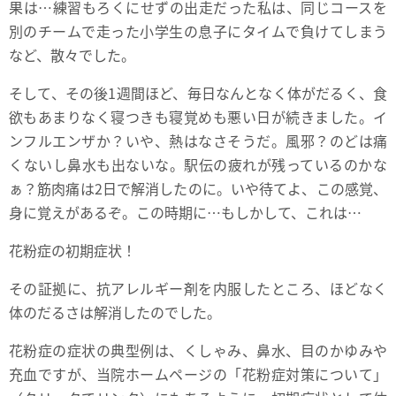
果は…練習もろくにせずの出走だった私は、同じコースを
別のチームで走った小学生の息子にタイムで負けてしまう
など、散々でした。
そして、その後1週間ほど、毎日なんとなく体がだるく、食
欲もあまりなく寝つきも寝覚めも悪い日が続きました。イ
ンフルエンザか？いや、熱はなさそうだ。風邪？のどは痛
くないし鼻水も出ないな。駅伝の疲れが残っているのかな
ぁ？筋肉痛は2日で解消したのに。いや待てよ、この感覚、
身に覚えがあるぞ。この時期に…もしかして、これは…
花粉症の初期症状！
その証拠に、抗アレルギー剤を内服したところ、ほどなく
体のだるさは解消したのでした。
花粉症の症状の典型例は、くしゃみ、鼻水、目のかゆみや
充血ですが、当院ホームページの
「花粉症対策について」