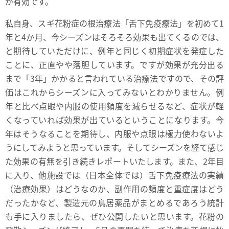
が有効です。
私自身、スギ花粉症の根治療法「舌下免疫療法」を初めて1
年と4か月、今シーズンはそろそろ効果も出てくるのでは、
と期待していただけに、例年と同じく初期症状を発症した
ことに、正直やや落胆しています。ですが効果が充分出る
まで「3年」かかると言われている治療法ですので、その評
価はこれからシーズンに入ってみないとわかりません。例
年と比べ点眼や内服の使用頻度を減らせるなど、症状が軽
くなっていれば効果が出ているということになります。今
年はそうなることを期待し、内服や点眼は極力使わないよ
うにしてみようと思っています。そしてシーズンを経て感じ
た効果の有無を引き続きレポートいたします。また、2年目
に入り、他施設では（日本全体では）舌下免疫療法の実績
（治療効果）はどうなのか、副作用の頻度と重症度はどう
だったかなど、製造元の鳥居薬品がまとめるであろう統計
も手に入りましたら、ぜひ公開したいと思います。花粉の