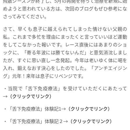
飛散シーズンが終了し、5月の再開を待って治療を新規に始
めようと思われている方は、次回のブログもぜひ参考にな
さってみてください。
さて、早くも息子に越えられてしまった情けない父親の
私。これまで多忙を理由にまったくと言っていいほど運動
をしてこなかった報いです。レース直後にはあまりのショ
ックに、「寄る年波には勝てないんだ」と意気消沈しまし
たが、すぐに思い直し一念発起。今年は老いゆく体に喝を
入れ、鍛えなおす決心をしたのでした。「アンチエイジン
グ」元年！来年は息子にリベンジです。
・当院で「舌下免疫療法」を受けていただくにあたって
→
（クリックでリンク）
・「舌下免疫療法」体験記1→
（クリックでリンク）
・「舌下免疫療法」体験記２→
（クリックでリンク）