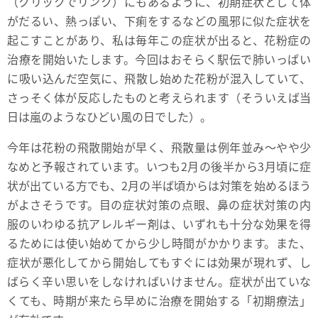
（クリックでリンク）
にもあるように、初期症状として体
がだるい、熱っぽい、下痢をするなどの風邪に似た症状を
起こすことがあり、私は毎年この症状が出ると、花粉症の
治療を開始いたします。今回はおそらく駅伝で肺いっぱい
に吸い込んだ空気に、飛散し始めた花粉が混入していて、
さっそく体が反応したものと考えられます（そういえば当
日は嵐のようなひどい風の日でした）。
今年は花粉の飛散開始が早く、飛散量は例年並み～やや少
なめと予報されています。いつも2月の後半から3月頃に症
状が出ている方でも、2月の半ば頃からは対策を始めるほう
がよさそうです。目の症状対策の点眼、鼻の症状対策の内
服のいわゆる抗アレルギー剤は、いずれも十分な効果を得
るためには使い始めてから少し時間がかかります。また、
症状が悪化してから開始してもすぐには効果が現れず、し
ばらく辛い思いをしなければいけません。症状が出ていな
くても、時期が来たら早めに治療を開始する「初期療法」