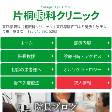
東戸塚 眼科 片桐眼科クリニック｜東戸塚駅 西口より徒歩１分 モレ
ラ東戸塚３階
TEL.045-392-5263
ホーム
診療内容
院長挨拶
診療日時・アクセス
初診の患者様へ
オルソケラトロジー
舌下免疫療法
求人情報
院長ブログ