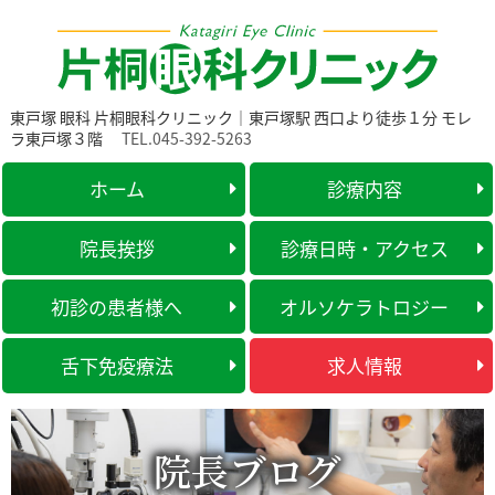
東戸塚 眼科 片桐眼科クリニック｜東戸塚駅 西口より徒歩１分 モレ
ラ東戸塚３階
TEL.045-392-5263
ホーム
診療内容
院長挨拶
診療日時・アクセス
初診の患者様へ
オルソケラトロジー
舌下免疫療法
求人情報
院長ブログ