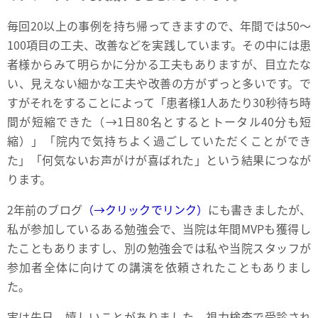
毎回20以上の事例を持ち帰ってきますので、年間では50～
100項目の工夫、改善などを実践しています。その中には患
者様からみて明らかに分かる工夫もありますが、目立たな
い、見えない細かな工夫や改善の方がずっと多いです。で
すがそれをすることによって「患者様1人あたり30秒待ち時
間が短縮できた（→1日80名とするとトータル40分も短
縮）」「院内で気持ちよく過ごしていただくことができ
た」「何気ないお声がけが喜ばれた」という結果につなが
ります。
2年前のブログ
（→クリックでリンク）
にも書きましたが、
私が参加しているある勉強会で、当院は年間MVPも獲得し
たこともありますし、別の勉強会では私や当院スタッフが
参加者全体に向けての講演を依頼されたこともありまし
た。
実は先日、嬉しいことがありました。視力検査で受診され