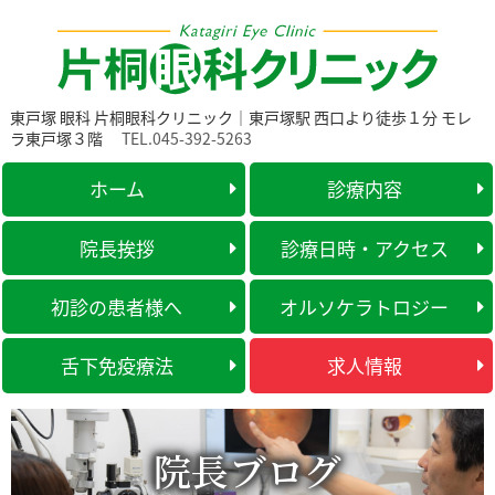
東戸塚 眼科 片桐眼科クリニック｜東戸塚駅 西口より徒歩１分 モレ
ラ東戸塚３階
TEL.045-392-5263
ホーム
診療内容
院長挨拶
診療日時・アクセス
初診の患者様へ
オルソケラトロジー
舌下免疫療法
求人情報
院長ブログ