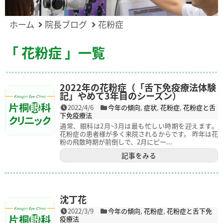
ホーム
院長ブログ
花粉症
「 花粉症 」一覧
2022年の花粉症（「舌下免疫療法体験
記」やめて3年目のシーズン）
2022/4/6
今年の傾向
,
症状
,
花粉症
,
花粉症と舌
下免疫療法
通常、眼科は2月~3月は最も忙しい時期を迎えます。
花粉症の患者様が多く来院されるからです。 昨年は花
粉の飛散時期が前倒しで、2月にピー...
記事をみる
沈丁花
2022/3/9
今年の傾向
,
花粉症
,
花粉症と舌下免
疫療法