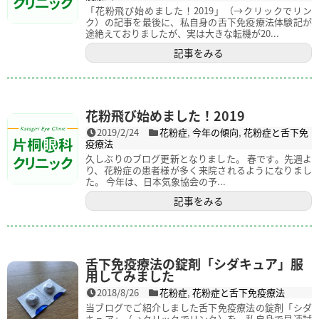
「花粉飛び始めました！2019」（→クリックでリン
ク）の記事を最後に、私自身の舌下免疫療法体験記が
途絶えておりましたが、実は大きな転機が20...
記事をみる
花粉飛び始めました！2019
2019/2/24
花粉症
,
今年の傾向
,
花粉症と舌下免
疫療法
久しぶりのブログ更新となりました。 春です。先週よ
り、花粉症の患者様が多く来院されるようになりまし
た。 今年は、日本気象協会の予...
記事をみる
舌下免疫療法の錠剤「シダキュア」服
用してみました
2018/8/26
花粉症
,
花粉症と舌下免疫療法
当ブログでご紹介しました舌下免疫療法の錠剤「シダ
キュア」（→クリックでリンク）を、私自身で早速試