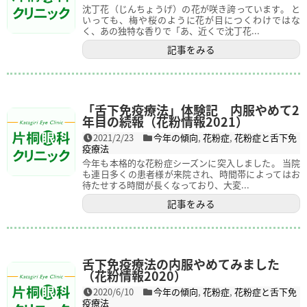
沈丁花（じんちょうげ）の花が咲き誇っています。 と
いっても、梅や桜のように花が目につくわけではな
く、あの独特な香りで「あ、近くで沈丁花...
記事をみる
「舌下免疫療法」体験記 内服やめて2
年目の続報（花粉情報2021）
2021/2/23
今年の傾向
,
花粉症
,
花粉症と舌下免
疫療法
今年も本格的な花粉症シーズンに突入しました。 当院
も連日多くの患者様が来院され、時間帯によってはお
待たせする時間が長くなっており、大変...
記事をみる
舌下免疫療法の内服やめてみました
（花粉情報2020）
2020/6/10
今年の傾向
,
花粉症
,
花粉症と舌下免
疫療法