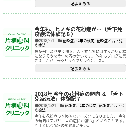
記事をみる
今年も、ヒノキの花粉症が…（舌下免
疫療法体験記８）
2018/4/1
花粉症
,
今年の傾向
,
花粉症と舌下免
疫療法
桜が例年より早く咲き、入学式までにはすっかり新緑
になりそうな今年の春の勢いです。 昨年もブログに書
きましたが（→クリックでリンク）、ス...
記事をみる
2018年 今年の花粉症の傾向 ＆ 「舌下
免疫療法」体験記７
2018/3/21
花粉症
,
今年の傾向
,
花粉症と舌下免
疫療法
今年も花粉症の本格的なシーズンになりました。 今年
の傾向はズバリ「目の症状が強い」ということです。
昨年と比べ花粉の飛散量が多い...